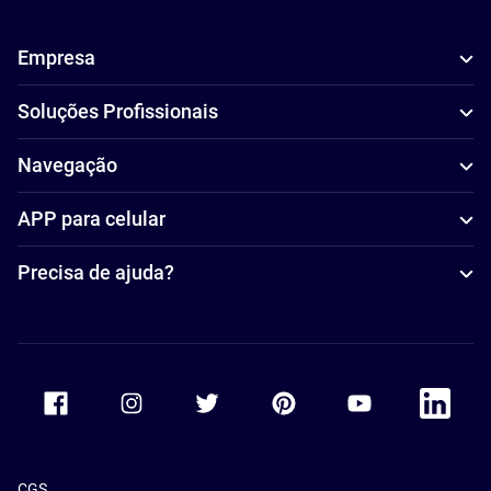
Empresa
Soluções Profissionais
Navegação
APP para celular
Precisa de ajuda?
Accor Facebook
Accor Instagram
Accor Twitter
Accor Pinterest
Accor Youtube
Accor Li
CGS