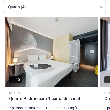
CDG.
Quarto (4)
Stéphane LECARPENTIER, Gerência do hotel
Ver detalhes
Ver de
10
QUARTO
QU
Quarto Padrão com 1 cama de casal
Qu
2 pessoa, no máximo
17
m²
/
182
sq ft
2 p