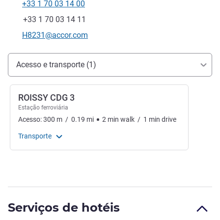
+33 1 70 03 14 00
Telefone
Fax
+33 1 70 03 14 11
E-mail de contato
H8231@accor.com
Acesso e transporte
Acesso e transporte (1)
ROISSY CDG 3
Estação ferroviária
Acesso:
300
m
/
0.19
mi
2
min
walk
/
1
min
drive
Transporte
Serviços de hotéis