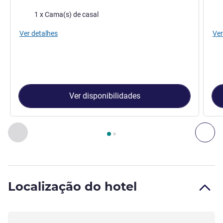
Roupa de cama
Rou
1 x Cama(s) de casal
Ver detalhes
Ver
Ver disponibilidades
Página
1
de
2
, Quarto 1 : Quarto Padrão com 1 cama de casal
Anterior - Quarto
Pró
Localização do hotel