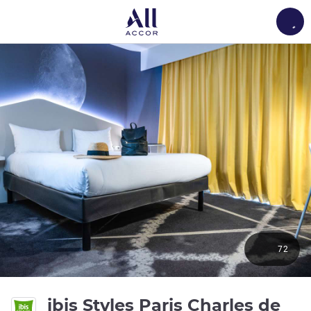
Load
72
ibis Styles Paris Charles de