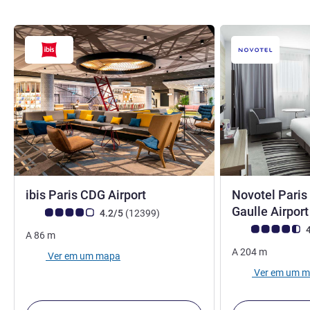
3 estrelas
ibis Paris CDG Airport
Novotel Paris
Gaulle Airpor
Classificação clientes Avis (Classificação ALL)
comentários
4.2/5
(12399
)
Classificação clie
4
A
86
m
A
204
m
Ver em um mapa
Ver em um 