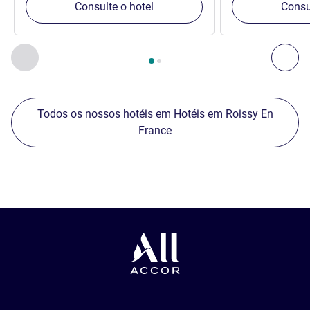
Consulte o hotel
Consu
Página
1
de
2
, Nossos outros estabelecimentos nas proximid
Anterior - Nossos outros estabelecimentos nas proximid
Pró
Todos os nossos hotéis em Hotéis em Roissy En
France