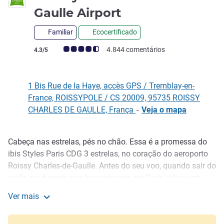
3 estrelas
Gaulle Airport
Familiar
Ecocertificado
Classificação clientes Avis (Classificação ALL)
4.844 comentários
4.3/5
1 Bis Rue de la Haye, accès GPS / Tremblay-en-
France, ROISSYPOLE / CS 20009, 95735 ROISSY
CHARLES DE GAULLE, França
-
Veja o mapa
Cabeça nas estrelas, pés no chão. Essa é a promessa do
Descrição
ibis Styles Paris CDG 3 estrelas, no coração do aeroporto
Roissy Charles-de-Gaulle. Antes do seu voo, quando sair do
avião ou durante sua hospedagem em Paris, relaxe em
nossos confortáveis quartos à prova de som. Usufrua de
Ver mais
uma ótima noite de sono em nossos quartos familiares
ibis Styles Paris Charles de Gaulle Airport
com decoração com temas espaciais. A 5 minutos do