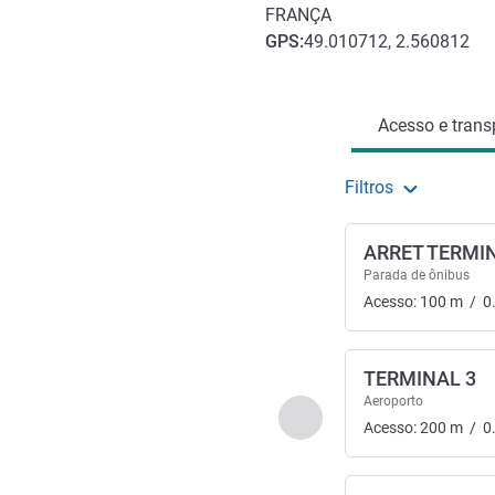
FRANÇA
GPS
:
49.010712, 2.560812
Acesso e transporte
Acesso e transp
Filtros
ARRET TERMI
Parada de ônibus
Acesso:
100
m
/
0
TERMINAL 3
Aeroporto
Anterior - Acesso e tran
Acesso:
200
m
/
0