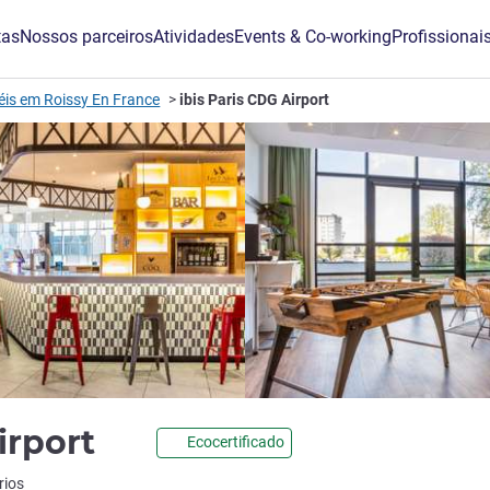
tas
Nossos parceiros
Atividades
Events & Co-working
Profissionai
éis em Roissy En France
ibis Paris CDG Airport
3 estrelas
Airport
Ecocertificado
ão ALL)
rios