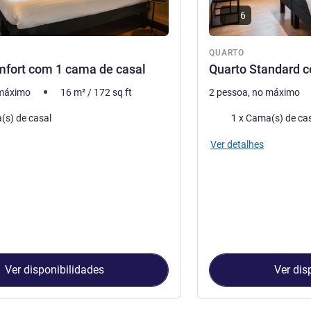
6
QUARTO
mfort com 1 cama de casal
Quarto Standard 
 máximo
16
m²
/
172
sq ft
2 pessoa, no máximo
ma
Roupa de cama
(s) de casal
1 x Cama(s) de ca
Ver detalhes
Ver disponibilidades
Ver dis
Quarto 1 : Quarto Comfort com 1 cama de casal , Quarto 2 : Qua