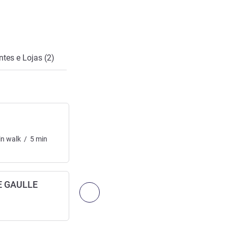
tes e Lojas (2)
A3
Saída para a rodovia
in
walk
/
5
min
Acesso:
7
km
/
4.35
mi
6
min
drive
GARE DU NORD
E GAULLE
Estação ferroviária
Próximo - Acesso e transporte
Acesso:
25
km
/
15.63
mi
30
min
drive