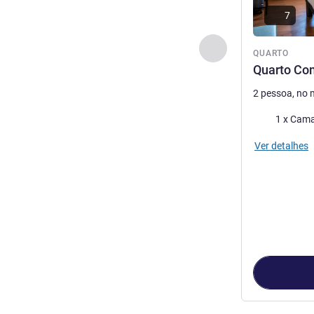
7
Anterior - Quarto
QUARTO
Quarto Co
2 pessoa, no
Roupa de ca
1 x Cama
Ver detalhes
Página
1
de
4
, 