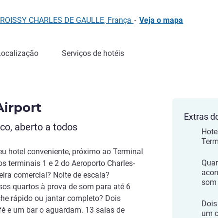
290 ROISSY CHARLES DE GAULLE, França
-
Veja o mapa
Localização
Serviços de hotéis
Airport
Extras d
co, aberto a todos
Hote
Term
seu hotel conveniente, próximo ao Terminal
Quar
s terminais 1 e 2 do Aeroporto Charles-
acon
eira comercial? Noite de escala?
som 
s quartos à prova de som para até 6
he rápido ou jantar completo? Dois
Dois
fé e um bar o aguardam. 13 salas de
um c