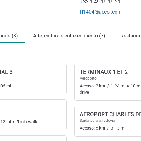
Fax
+33 1 49 19 19 21
E-mail de contato
H1404@accor.com
orte (8)
Arte, cultura e entretenimento (7)
Restauran
NAL 3
TERMINAUX 1 ET 2
Aeroporto
.06
mi
Acesso:
2
km
/
1.24
mi
10
m
drive
AEROPORT CHARLES D
sporte
Saída para a rodovia
.12
mi
5
min
walk
Acesso:
5
km
/
3.13
mi