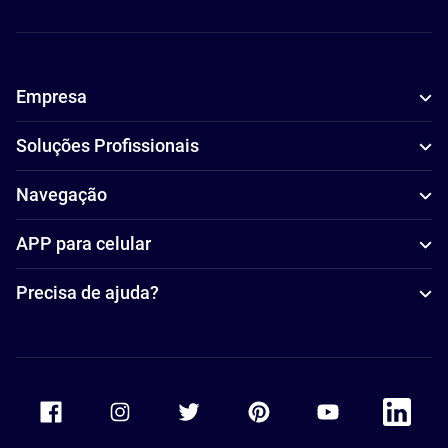
Empresa
Soluções Profissionais
Navegação
APP para celular
Precisa de ajuda?
Accor Facebook
Accor Instagram
Accor Twitter
Accor Pinterest
Accor Youtube
Accor Li