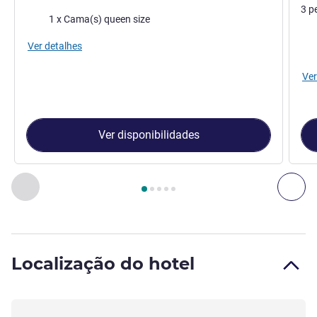
3 p
Roupa de cama
1 x Cama(s) queen size
Rou
Ver detalhes
Ver
Ver disponibilidades
Página
1
de
5
, Quarto 1 : Quarto Superior com Cama de Casal 
Anterior - Quarto
Pró
Localização do hotel