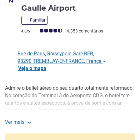
4 estrelas
Gaulle Airport
Familiar
Classificação clientes Avis (Classificação ALL)
4.353 comentários
4.3/5
Rue de Paris, Roissypole Gare RER,
93290 TREMBLAY-EN­FRANCE, França
-
Veja o mapa
Admire o ballet aéreo do seu quarto totalmente reformado.
Descrição
No coração do Terminal 3 do Aeroporto CDG, o hotel tem
quartos e suítes espaçosos, à prova de som e com ar
condicionado. Perfeito para famílias. Mergulhe em um
ambiente convidativo e aproveite as criações culinárias do
Ver mais
restaurante LUIZA em seu terraço contemporâneo e
Novotel Paris Charles-de-Gaulle Airport
estiloso. Para seus seminários, por que não usar uma das