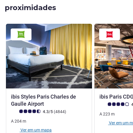
proximidades
ibis Styles Paris Charles de
ibis Paris CD
3 estrelas
Gaulle Airport
Classificação clie
4
Classificação clientes Avis (Classificação ALL)
comentários
4.3/5
(4844
)
A
223
m
A
204
m
Ver em um 
Ver em um mapa