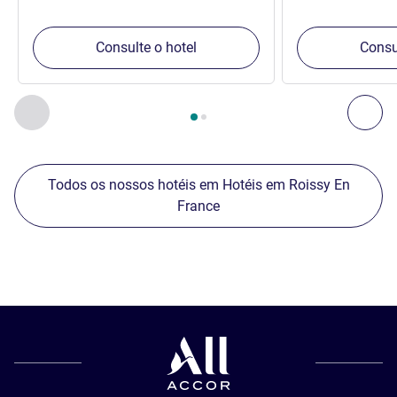
Consulte o hotel
Consu
Página
1
de
2
, Nossos outros estabelecimentos nas proximid
Anterior - Nossos outros estabelecimentos nas proximid
Pró
Todos os nossos hotéis em Hotéis em Roissy En
France