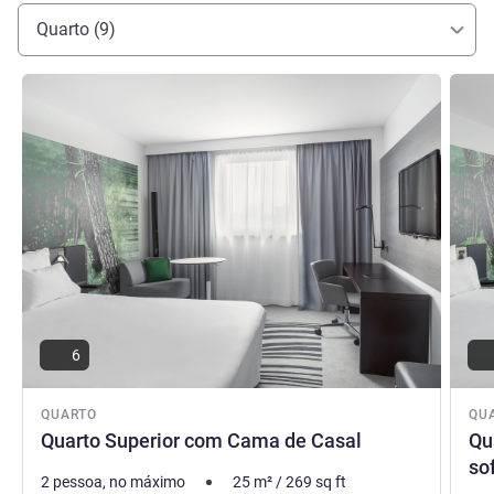
Quarto (9)
Ver detalhes
Ver de
6
QUARTO
QU
Quarto Superior com Cama de Casal
Qu
so
2 pessoa, no máximo
25
m²
/
269
sq ft