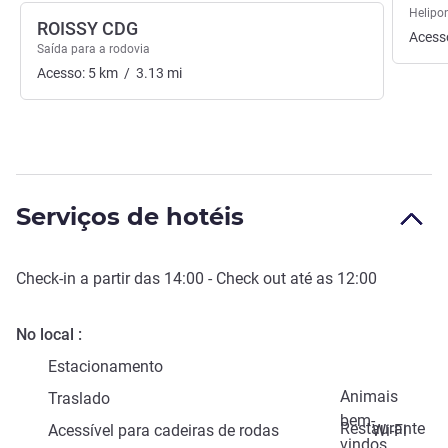
Helipo
ROISSY CDG
Acess
Saída para a rodovia
Acesso:
5
km
/
3.13
mi
Serviços de hotéis
Check-in
a partir das
14:00
-
Check out
até as
12:00
No local
Estacionamento
Animais
Traslado
bem-
Restaurante
Acessível para cadeiras de rodas
Wi-Fi
vindos