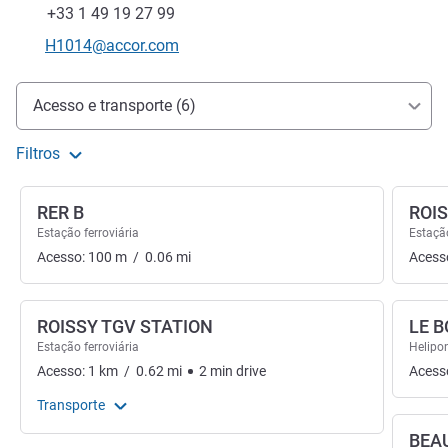
Fax
+33 1 49 19 27 99
E-mail de contato
H1014@accor.com
Acesso e transporte
Acesso e transporte (6)
Filtros
RER B
ROI
Estação ferroviária
Estação
Acesso:
100
m
/
0.06
mi
Acess
ROISSY TGV STATION
LE 
Estação ferroviária
Helipo
Acesso:
1
km
/
0.62
mi
2
min
drive
Acess
Transporte
BEA