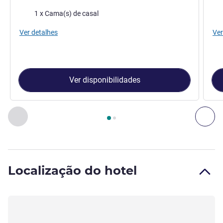
Roupa de cama
Rou
1 x Cama(s) de casal
Ver detalhes
Ver
Ver disponibilidades
Página
1
de
2
, Quarto 1 : Quarto Standard Cama Casal , Quar
Anterior - Quarto
Pró
Localização do hotel