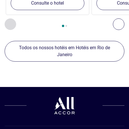
Consulte o hotel
Consu
Página
1
de
2
, Nossos outros estabelecimentos nas proximid
Anterior - Nossos outros estabelecimentos nas proximid
Pró
Todos os nossos hotéis em Hotéis em Rio de
Janeiro