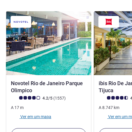
Novotel Rio de Janeiro Parque
ibis Rio De Ja
4 estrelas
3 estre
Olimpico
Tijuca
Classificação clientes Avis (Classificação ALL)
comentários
Classificação clie
4.2/5
(1557
)
4
A
17
m
A
8.747
km
Ver em um mapa
Ver em um 