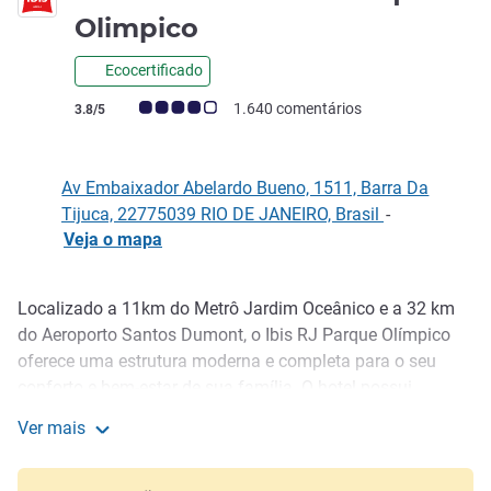
3 estrelas
Olimpico
Ecocertificado
Classificação clientes Avis (Classificação ALL)
1.640 comentários
3.8/5
Av Embaixador Abelardo Bueno, 1511, Barra Da
Tijuca, 22775039 RIO DE JANEIRO, Brasil
-
Veja o mapa
Localizado a 11km do Metrô Jardim Oceânico e a 32 km
Descrição
do Aeroporto Santos Dumont, o Ibis RJ Parque Olímpico
oferece uma estrutura moderna e completa para o seu
conforto e bem-estar de sua família. O hotel possui
quartos com cama extra para crianças de até 12 anos, ar-
Ver mais
condicionado, Wi-Fi grátis, restaurante, bar e
ibis Rio de Janeiro Parque Olimpico
estacionamento. Para começar bem o dia, saboreie nosso