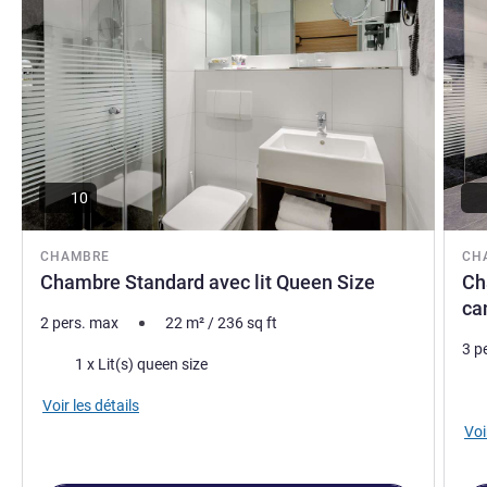
Mr. Marc Eberhard, Direction de l'hôtel
10
CHAMBRE
CH
Chambre Standard avec lit Queen Size
Ch
ca
2 pers. max
22
m²
/
236
sq ft
3 p
Literie
1 x Lit(s) queen size
Lite
Voir les détails
Voi