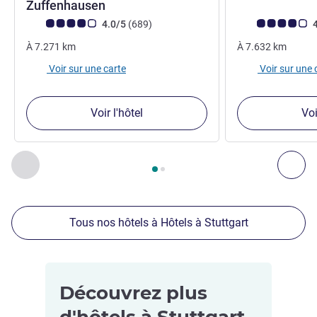
Zuffenhausen
Note Avis clients (Note ALL)
avis
Note Avis clients
4.0/5
(689
)
4
À
7.271
km
À
7.632
km
Voir sur une carte
Voir sur une 
Voir l'hôtel
Voi
Page
1
sur
2
, Nos autres établissements à proximité 1 :, Nos 
Précédent - Nos autres établissements à proximité
Sui
Tous nos hôtels à Hôtels à Stuttgart
Découvrez plus
d'hôtels à Stuttgart