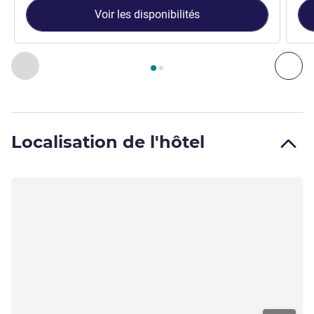
Voir les disponibilités
Page
1
sur
2
, Chambre 1 : Chambre Standard avec lit Queen S
Précédent - Chambre
Sui
Localisation de l'hôtel