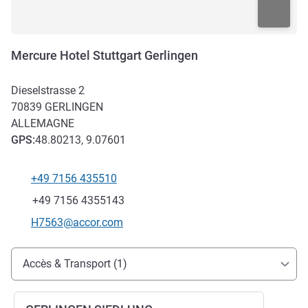
Mercure Hotel Stuttgart Gerlingen
Dieselstrasse 2
70839
GERLINGEN
ALLEMAGNE
GPS
:
48.80213, 9.07601
+49 7156 435510
Téléphone
Fax
+49 7156 4355143
Email de contact
H7563@accor.com
Accès et transports
Accès & Transport (1)