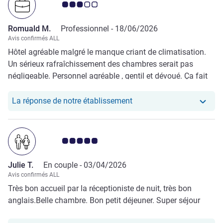
Note Avis clients 3.0/5
Romuald M.
Professionnel -
18/06/2026
Avis confirmés ALL
Hôtel agréable malgré le manque criant de climatisation.
Un sérieux rafraîchissement des chambres serait pas
négligeable. Personnel agréable , gentil et dévoué. Ça fait
plaisir! Point noir: arriver à 21h25 et ne pouvoir dîner car la
cuisine ferme à 21h. Du coup couché le ventre vide malgré
Notre hôtel a repondu a
La réponse de notre établissement
d’avoir essayer d’avoir un Uber eat mais l’hôtel est trop
excentré.
Note Avis clients 5.0/5
Julie T.
En couple -
03/04/2026
Avis confirmés ALL
Très bon accueil par la réceptioniste de nuit, très bon
anglais.Belle chambre. Bon petit déjeuner. Super séjour