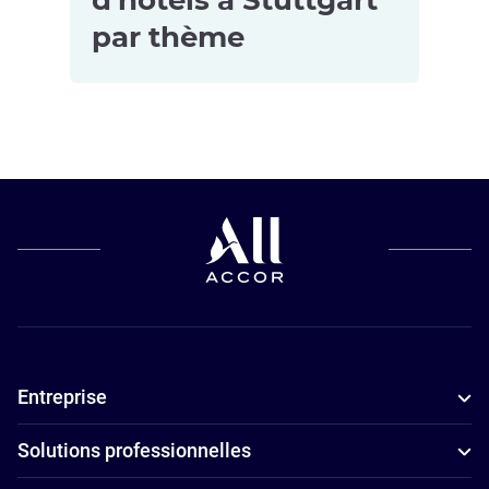
par thème
Hôtels
Hôtels
acceptant les
d’affaires à
animaux de
Stuttgart
compagnie à
Hôtels
Stuttgart
4 étoiles à
Hôtels pour
Stuttgart
les petits
budgets à
Entreprise
Stuttgart
Hôtels
Solutions professionnelles
adaptés aux