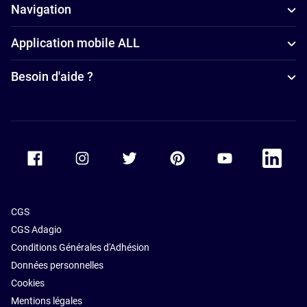
familles à
Navigation
Stuttgart
Application mobile ALL
Hôtels avec
parking à
Besoin d'aide ?
Stuttgart
Hôtels avec
piscine à
Stuttgart
Accor Facebook
Accor Instagram
Accor Twitter
Accor Pinterest
Accor Youtube
Accor Li
CGS
CGS Adagio
Conditions Générales d'Adhésion
Données personnelles
Cookies
Mentions légales