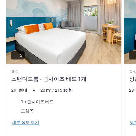
5
객실
객
스탠다드룸 - 퀸사이즈 베드 1개
싱
2명 최대
20
m²
/
215
sq ft
2명
침구
침
1 x 퀸사이즈 베드
전망:
전망
도심쪽
세부 정보 보기
세