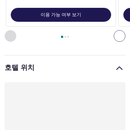
이용 가능 여부 보기
3
/
1
페이지
, 객실 1 : 스탠다드룸 - 퀸사이즈 베드 1개 , 객실 2 :
이전 - 객실
다음
호텔 위치