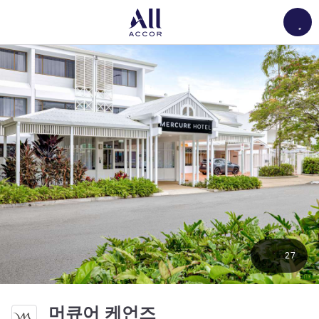
Load
27
4.5성
머큐어 케언즈