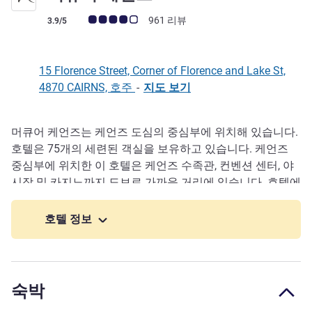
고객 평점 (ALL 평가)
961 리뷰
3.9/5
15 Florence Street, Corner of Florence and Lake St,
4870 CAIRNS, 호주
-
지도 보기
머큐어 케언즈는 케언즈 도심의 중심부에 위치해 있습니다.
호텔설명
호텔은 75개의 세련된 객실을 보유하고 있습니다. 케언즈
중심부에 위치한 이 호텔은 케언즈 수족관, 컨벤션 센터, 야
시장 및 카지노까지 도보로 가까운 거리에 있습니다. 호텔에
서 800미터 거리에 있는 출발 지점에서 그레이트 배리어 리
프 또는 데인트리 열대우림으로 여행을 떠나보세요.
호텔 정보
숙박