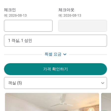
이 호텔 예약하기
체크인
체크아웃
예: 2026-08-13
예: 2026-08-13
1 객실, 1 성인
특별 요금
가격 확인하기
객실 (5)
세부 정보 보기
세부 