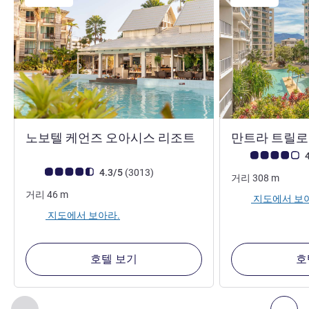
4.5성
노보텔 케언즈 오아시스 리조트
만트라 트릴
고객 평점 (ALL 평
4
고객 평점 (ALL 평가)
리뷰
4.3/5
(3013
)
거리
308
m
거리
46
m
지도에서 보
지도에서 보아라.
호텔 보기
호
2
/
1
페이지
, 주변에 있는 다른 시설 1 :, 주변에 있는 다른 시설 2 
이전 - 주변에 있는 다른 시설
다음