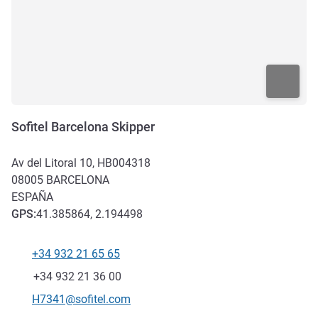
Sofitel Barcelona Skipper
Av del Litoral 10, HB004318
08005
BARCELONA
ESPAÑA
GPS
:
41.385864, 2.194498
+34 932 21 65 65
Teléfono
Fax
+34 932 21 36 00
Correo electrónico de contacto
H7341@sofitel.com