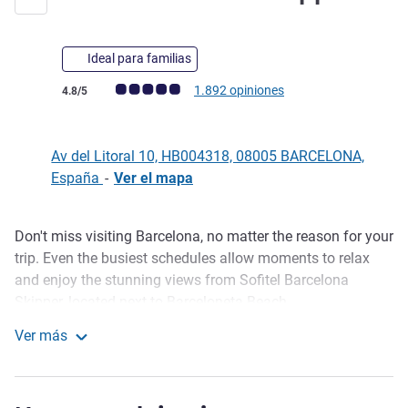
Ideal para familias
Nota de clientes de Avis (Clasificación de ALL)
1.892 opiniones
4.8/5
Av del Litoral 10, HB004318, 08005 BARCELONA,
España
-
Ver el mapa
Don't miss visiting Barcelona, no matter the reason for your
Descripción
trip. Even the busiest schedules allow moments to relax
and enjoy the stunning views from Sofitel Barcelona
Skipper, located next to Barceloneta Beach.
Ver más
Barcelona, la ciudad de Gaudí, es una de las más
Sofitel Barcelona Skipper
modernas del país, y no es para menos, grandes congresos
tecnológicos como el Mobile World se celebran en esta
ciudad. No todo es futuro, la cultura y la historia son