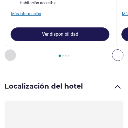
Asse
Habitación accesible
Más información
Más
Ver disponibilidad
Página
1
de
4
, Habitación 1 : Habitación Superior Vista Ciu
Anterior - Habitación
Sig
Localización del hotel