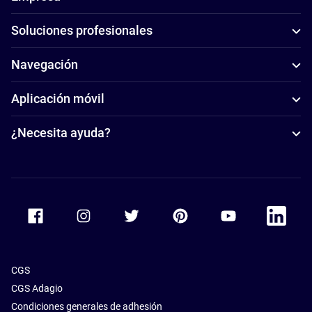
Soluciones profesionales
Navegación
Aplicación móvil
¿Necesita ayuda?
Accor Facebook
Accor Instagram
Accor Twitter
Accor Pinterest
Accor Youtube
Accor Li
CGS
CGS Adagio
Condiciones generales de adhesión