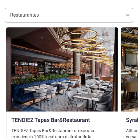
Restaurantes
Más información
Más info
TENDIEZ Tapas Bar&Restaurant
Syra
TENDIEZ Tapas Bar&Restaurant ofrece una
Althou
experiencia 100% local para disfrutar de la
versat