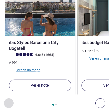
ibis Styles Barcelona City
ibis budget B
2 estrellas
Bogatell
A
1.252
km
Nota de clientes de Avis (Clasificación de ALL)
opiniones
4.6/5
(1664
)
Ver en un m
A
991
m
Ver en un mapa
Ver el hotel
Ver
Página
1
de
2
, Nuestros establecimientos cercanos 1 :, Nuest
Anterior - Nuestros establecimientos cercanos
Sig