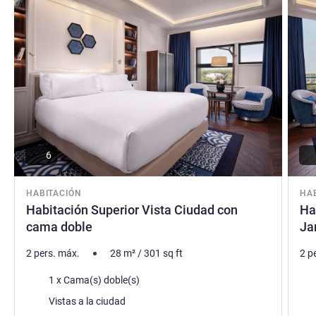
6
HABITACIÓN
HA
Habitación Superior Vista Ciudad con
Ha
cama doble
Ja
2 pers. máx.
28
m²
/
301
sq ft
2 p
Ropa de cama
Rop
1 x Cama(s) doble(s)
Views :
Vie
Vistas a la ciudad