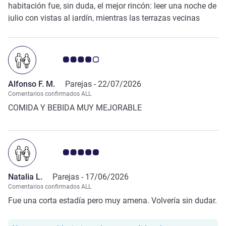
habitación fue, sin duda, el mejor rincón: leer una noche de
julio con vistas al jardín, mientras las terrazas vecinas
desprendían una agradable sensación de vida y calma, fue
un pequeño lujo. Confort, calidad y esa elegancia relajada
que convierte una noche de hotel en una experiencia para
Nota de clientes de Avis 4.0/5
recordar.
Alfonso F. M.
Parejas -
22/07/2026
Comentarios confirmados ALL
COMIDA Y BEBIDA MUY MEJORABLE
Nota de clientes de Avis 5.0/5
Natalia L.
Parejas -
17/06/2026
Comentarios confirmados ALL
Fue una corta estadía pero muy amena. Volvería sin dudar.