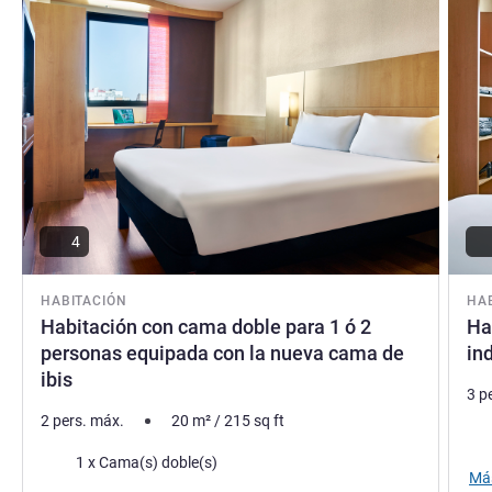
Familia) le da la bienvenida. Disfrute de nuestra situación
en el corazón de Barcelona para visitar los monumentos
más importantes de la ciudad
MUNILL JORDI, Gestión hotelera
4
HABITACIÓN
HA
Habitación con cama doble para 1 ó 2
Ha
personas equipada con la nueva cama de
ind
ibis
3 p
2 pers. máx.
20
m²
/
215
sq ft
Rop
Ropa de cama
1 x Cama(s) doble(s)
Más