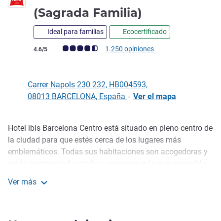
2 estrellas
(Sagrada Familia)
Ideal para familias
Ecocertificado
Nota de clientes de Avis (Clasificación de ALL)
1.250 opiniones
4.6/5
Carrer Napols 230 232, HB004593,
08013 BARCELONA, España
-
Ver el mapa
Hotel ibis Barcelona Centro está situado en pleno centro de
Descripción
la ciudad para que estés cerca de los lugares más
emblemáticos. Todas sus habitaciones son acogedoras y
están insonorizadas, todo a un precio más que asequible.
Sorprende a tu pareja y disfruta de una escapada
Ver más
romántica en pleno centro de Barcelona. Aquí, podrás
ibis Barcelona Centro (Sagrada Familia)
disfrutar del máximo descanso en habitaciones
climatizadas con camas grandes y la nueva Sweet Bed by