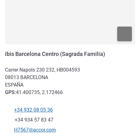
ibis Barcelona Centro (Sagrada Familia)
Carrer Napols 230 232, HB004593
08013
BARCELONA
ESPAÑA
GPS
:
41.400735, 2.172466
+34 932 08 05 36
Teléfono
Fax
+34 934 57 83 47
Correo electrónico de contacto
H7567@accor.com