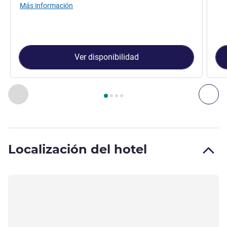
Más información
Ver disponibilidad
Página
1
de
4
, Habitación 1 : Habitación con cama doble para
Anterior - Habitación
Sig
Localización del hotel