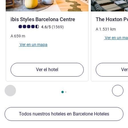
2 estrellas
ibis Styles Barcelona Centre
The Hoxton P
Nota de clientes de Avis (Clasificación de ALL)
opiniones
4.6/5
(1569
)
A
1.531
km
A
659
m
Ver en un m
Ver en un mapa
Ver el hotel
Ver
Página
1
de
2
, Nuestros establecimientos cercanos 1 :, Nuest
Anterior - Nuestros establecimientos cercanos
Sig
Todos nuestros hoteles en Barcelone Hoteles