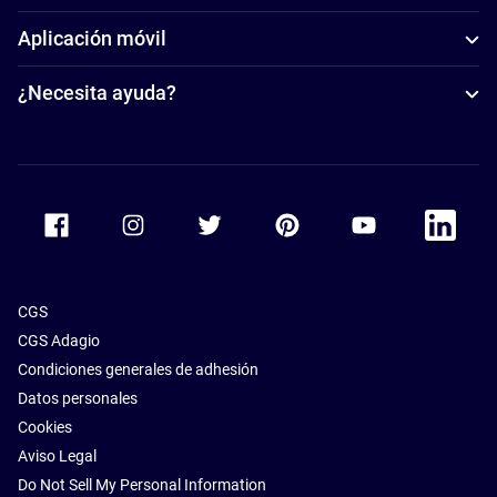
Aplicación móvil
¿Necesita ayuda?
Accor Facebook
Accor Instagram
Accor Twitter
Accor Pinterest
Accor Youtube
Accor Li
CGS
CGS Adagio
Condiciones generales de adhesión
Datos personales
Cookies
Aviso Legal
Do Not Sell My Personal Information