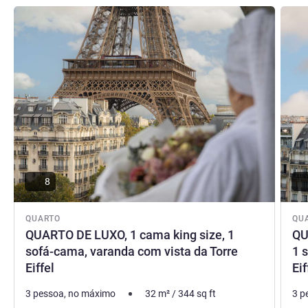
Ver detalhes
Ver de
8
QUARTO
QU
QUARTO DE LUXO, 1 cama king size, 1
QU
sofá-cama, varanda com vista da Torre
1 
Eiffel
Eif
3 pessoa, no máximo
32
m²
/
344
sq ft
3 p