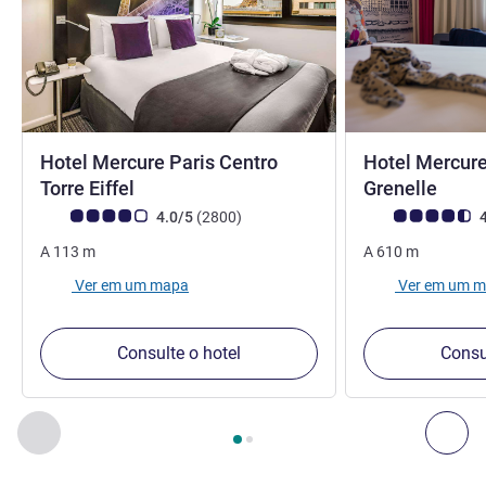
Hotel Mercure Paris Centro
Hotel Mercure 
4 estrelas
4 est
Torre Eiffel
Grenelle
Classificação clientes Avis (Classificação ALL)
comentários
Classificação clie
4.0/5
(2800
)
4
A
113
m
A
610
m
Ver em um mapa
Ver em um 
Consulte o hotel
Consu
Página
1
de
2
, Nossos outros estabelecimentos nas proximid
Anterior - Nossos outros estabelecimentos nas proximid
Pró