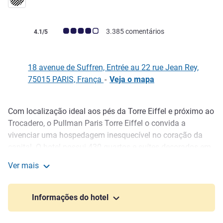
Classificação clientes Avis (Classificação ALL)
3.385 comentários
4.1/5
18 avenue de Suffren, Entrée au 22 rue Jean Rey,
75015 PARIS, França
-
Veja o mapa
Com localização ideal aos pés da Torre Eiffel e próximo ao
Descrição
Trocadero, o Pullman Paris Torre Eiffel o convida a
vivenciar uma hospedagem inesquecível no coração da
capital. O hotel possui 430 quartos e suítes decorados em
um estilo moderno e iluminado. Alguns quartos oferecem
Ver mais
uma vista de tirar o fôlego para a Torre Eiffel ou jardins.
Pullman Paris Torre Eiffel
Todos os quartos são equipados com TV de tela plana
com filmes gratuitos e WIFI de alta velocidade.
Informações do hotel
A FRAME é uma cervejaria contemporânea, elegante e