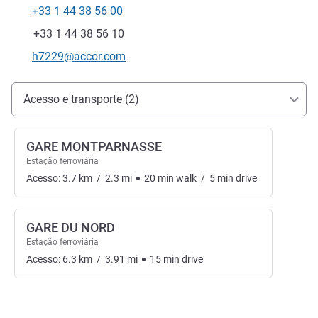
+33 1 44 38 56 00
Telefone
Fax
+33 1 44 38 56 10
E-mail de contato
h7229@accor.com
Acesso e transporte
Acesso e transporte (2)
GARE MONTPARNASSE
Estação ferroviária
Acesso:
3.7
km
/
2.3
mi
20
min
walk
/
5
min
drive
GARE DU NORD
Estação ferroviária
Acesso:
6.3
km
/
3.91
mi
15
min
drive