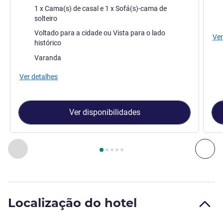
Roupa de cama
Rou
1 x Cama(s) de casal e 1 x Sofá(s)-cama de
solteiro
Vistas:
Voltado para a cidade ou Vista para o lado
Ver
histórico
Os extras do alojamento:
Varanda
Ver detalhes
Ver disponibilidades
Página
1
de
5
, Quarto 1 : QUARTO DE LUXO, 1 cama king size, 
Anterior - Quarto
Pró
Localização do hotel