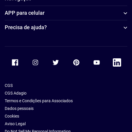
APP para celular
Precisa de ajuda?
Accor Facebook
Accor Instagram
Accor Twitter
Accor Pinterest
Accor Youtube
Accor Li
CGS
CGS Adagio
Termos e Condições para Associados
Dados pessoais
Cookies
Aviso Legal
Do Not Sell My Personal Information