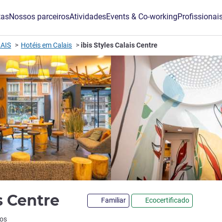
tas
Nossos parceiros
Atividades
Events & Co-working
Profissionai
AIS
Hotéis em Calais
ibis Styles Calais Centre
3 estrelas
is Centre
Familiar
Ecocertificado
ão ALL)
ios