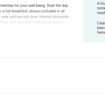
A lo
menities for your well being. Start the day
rest
h a full breakfast, always included in all
near
on area and bar any time. Unwind alongside
eaches and meet the mechanical dragon
Calai
beac
, the Belfry, a church, ... The hotel
ferr
ulture in the town.
ce and long-lasting memories! Don't
anize seminars in our meeting rooms, which
 meet your needs.