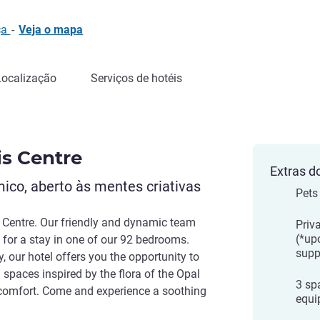
ça
-
Veja o mapa
Localização
Serviços de hotéis
is Centre
Extras d
ico, aberto às mentes criativas
Pets
s Centre. Our friendly and dynamic team
Priv
(*up
for a stay in one of our 92 bedrooms.
supp
y, our hotel offers you the opportunity to
spaces inspired by the flora of the Opal
3 sp
comfort. Come and experience a soothing
equi