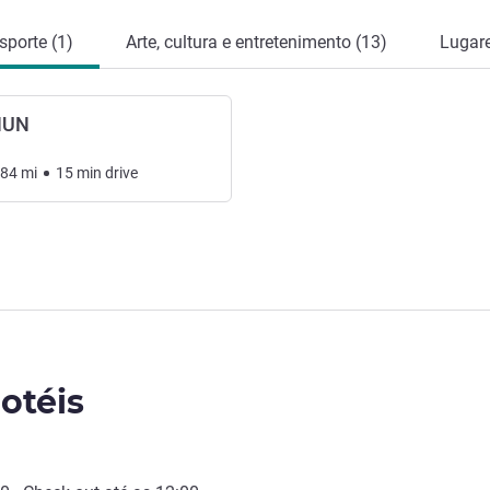
sporte (1)
Arte, cultura e entretenimento (13)
Lugare
HUN
.84
mi
15
min
drive
otéis