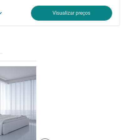
Visualizar preços
Ver detalhes
5