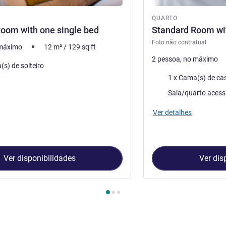
QUARTO
oom with one single bed
Standard Room wi
Foto não contratual
 máximo
12
m²
/
129
sq ft
2 pessoa, no máximo
ma
(s) de solteiro
Roupa de cama
1 x Cama(s) de ca
Sala/quarto acessí
Ver detalhes
Ver disponibilidades
Ver dis
Quarto 1 : Standard Room with one single bed , Quarto 2 : Stand