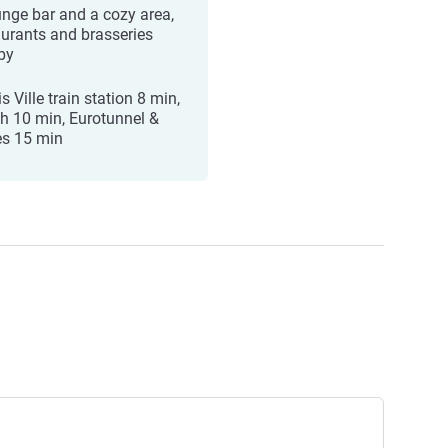
unge bar and a cozy area,
aurants and brasseries
by
s Ville train station 8 min,
h 10 min, Eurotunnel &
ies 15 min