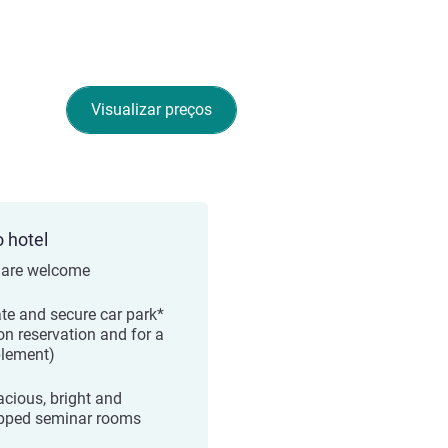
Visualizar preços
o hotel
 are welcome
ate and secure car park*
on reservation and for a
lement)
acious, bright and
pped seminar rooms