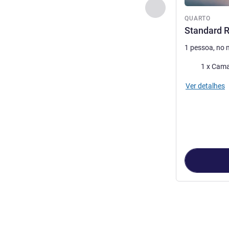
Anterior - Quarto
QUARTO
Standard R
1 pessoa, no
Roupa de ca
1 x Cama
Ver detalhes
Página
1
de
3
, 