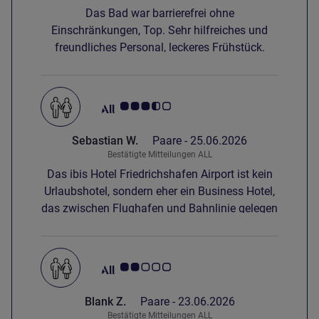
Das Bad war barrierefrei ohne
Einschränkungen, Top. Sehr hilfreiches und
freundliches Personal, leckeres Frühstück.
Note Kundenmeinungen 3.5/5
Sebastian W.
Paare -
25.06.2026
Bestätigte Mitteilungen ALL
Das ibis Hotel Friedrichshafen Airport ist kein
Urlaubshotel, sondern eher ein Business Hotel,
das zwischen Flughafen und Bahnlinie gelegen
ist. Das ist in Friedrichshafen zwar nicht mit
übermäßigem Lärm verbunden, könnte aber
den ein oder anderen Gast stören. Wir hatten
Note Kundenmeinungen 2.0/5
einen angenehmen Aufenthalt für eine Nacht
und ein ordentliches Frühstück im üblichen
Blank Z.
Paare -
23.06.2026
Rahmen eines Business Hotels. Die
Bestätigte Mitteilungen ALL