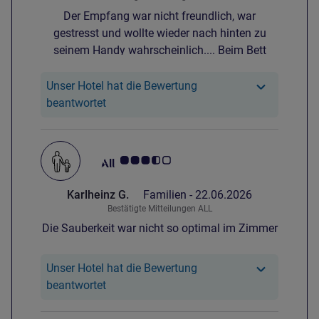
Badezimmer-Zelle im Zimmer mit
Der Empfang war nicht freundlich, war
Waschbecken, Dusche und Toilette erinnern ein
gestresst und wollte wieder nach hinten zu
wenig an Camping, es war aber alles sauber
seinem Handy wahrscheinlich.... Beim Bett
und ordentlich. Bleibt zu erwähnen, dass das
durfte man das Licht nicht anfassen, da es
Personal am Empfang und im
sofort herausfällt. In der Dusche befand sich
Unser Hotel hat die Bewertung
Frühstücksbereich sehr freundlich ist. Alles in
viele Haare und der Abfluss floss schlecht
Unser Hotel hat reagiert auf die Bewertung
beantwortet
allem ein zweckmäßiger Aufenthalt für eine
runter....
Nacht!
Note Kundenmeinungen 3.5/5
Karlheinz G.
Familien -
22.06.2026
Bestätigte Mitteilungen ALL
Die Sauberkeit war nicht so optimal im Zimmer
Unser Hotel hat die Bewertung
Unser Hotel hat reagiert auf die Bewertung
beantwortet