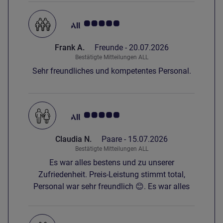
Note Kundenmeinungen 5.0/5
Frank A.
Freunde -
20.07.2026
Bestätigte Mitteilungen ALL
Sehr freundliches und kompetentes Personal.
Note Kundenmeinungen 5.0/5
Claudia N.
Paare -
15.07.2026
Bestätigte Mitteilungen ALL
Es war alles bestens und zu unserer
Zufriedenheit. Preis-Leistung stimmt total,
Personal war sehr freundlich 😊. Es war alles
sauber, den Wünschen entsprechend. Matratze
war für uns beide eher zu hart. Schade konnten
wir nicht den Viertel-Finale-Match der WM