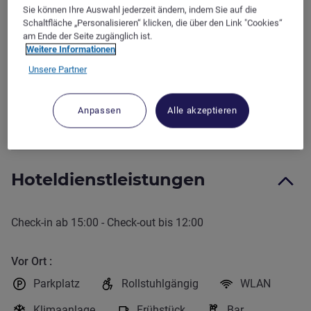
Zugang:
100
m
/
0.06
mi
A
Sie können Ihre Auswahl jederzeit ändern, indem Sie auf die
Arbeitsbereich
Schaltfläche „Personalisieren“ klicken, die über den Link "Cookies“
am Ende der Seite zugänglich ist.
FRIEDRICHSHAFEN
Weitere Informationen
Fähre
Unsere Partner
Zugang:
2.2
km
/
1.37
mi
15
min
walk
/
4
min
drive
Anpassen
Alle akzeptieren
Hoteldienstleistungen
Check-in
ab
15:00
-
Check-out
bis
12:00
Vor Ort
Parkplatz
Rollstuhlgängig
WLAN
Klimaanlage
Frühstück
Bar