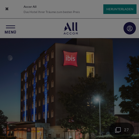
Accor All
Das App-Banner schließen
HERUNTERLADEN
Das Hotel Ihrer Träume zum besten Preis
MENÜ
27