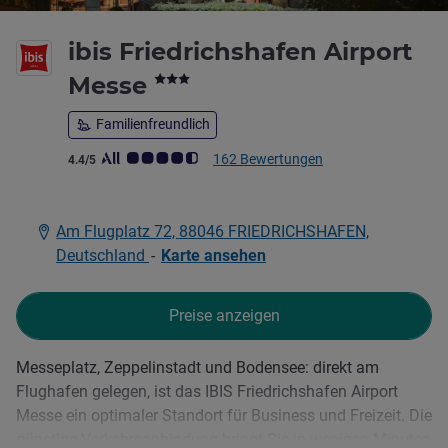
ibis Friedrichshafen Airport
3 Sterne
Messe
Familienfreundlich
Note Kundenmeinungen (Bewertung ALL)
162 Bewertungen
4.4/5
Am Flugplatz 72, 88046 FRIEDRICHSHAFEN,
Deutschland
-
Karte ansehen
Preise anzeigen
Messeplatz, Zeppelinstadt und Bodensee: direkt am
Beschreibung
Flughafen gelegen, ist das IBIS Friedrichshafen Airport
Messe ein optimaler Standort für Business und Freizeit. Die
günstige Verkehrsanbindung bringt Sie in wenigen Minuten