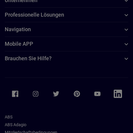
Unternehmen
Professionelle Lösungen
Navigation
Mobile APP
Brauchen Sie Hilfe?
Accor Facebook
Accor Instagram
Accor Twitter
Accor Pinterest
Accor Youtube
Accor Li
ABS
ABS Adagio
Mitgliedschaftsbedingungen