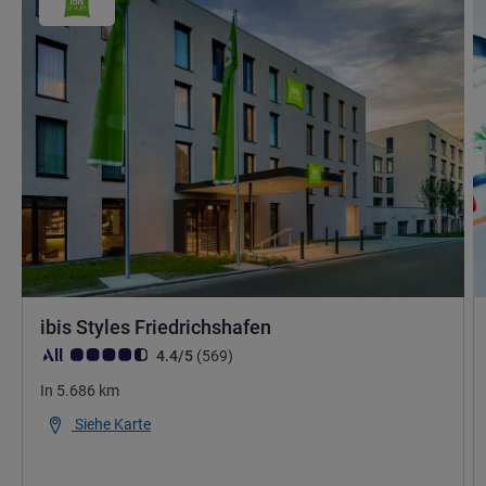
ibis Styles Friedrichshafen
Note Kundenmeinungen (Bewertung ALL)
Bewertungen
4.4/5
(569
)
In
5.686
km
Siehe Karte