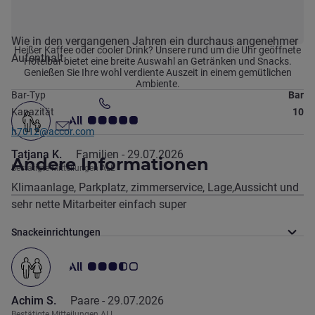
Maurizio M.
Paare -
31.07.2026
Bestätigte Mitteilungen ALL
Wie in den vergangenen Jahren ein durchaus angenehmer
Heißer Kaffee oder cooler Drink? Unsere rund um die Uhr geöffnete
Aufenthalt.
Hotelbar bietet eine breite Auswahl an Getränken und Snacks.
Genießen Sie Ihre wohl verdiente Auszeit in einem gemütlichen
Ambiente.
Bar-Typ
Bar
Tel
Kapazität
10
Note Kundenmeinungen 5.0/5
Kontakt-E-Mail
h7012@accor.com
Tatjana K.
Familien -
29.07.2026
Andere Informationen
Bestätigte Mitteilungen ALL
Klimaanlage, Parkplatz, zimmerservice, Lage,Aussicht und
sehr nette Mitarbeiter einfach super
Informationen zu Wein und anderen Getränken
Snackeinrichtungen
Note Kundenmeinungen 3.5/5
Achim S.
Paare -
29.07.2026
Bestätigte Mitteilungen ALL