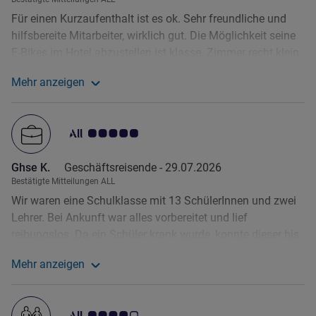
Für einen Kurzaufenthalt ist es ok. Sehr freundliche und
hilfsbereite Mitarbeiter, wirklich gut. Die Möglichkeit seine
E-Bikes im Hotel abzustellen ist klasse. Zimmer recht klein
aber sauber. Das Bad hatte allerdings erhebliche Mängel
Mehr anzeigen
aufzuweisen. Diese wurden nach Meldung versucht
Weitere Informationen zur Bewertung von Achim S. a
abzustellen, was nicht ganz gelang. Ich hätte mir ein
Angebot für ein anderes Zimmer gewünscht…. Frühstück
Note Kundenmeinungen 5.0/5
ist ok aber für 15€ zu teuer.
Ghse K.
Geschäftsreisende -
29.07.2026
Bestätigte Mitteilungen ALL
Wir waren eine Schulklasse mit 13 SchülerInnen und zwei
Lehrer. Bei Ankunft war alles vorbereitet und lief
reibungslos. Da ein Schüler krank wurde, konnte dieser bis
zur Abreise am Nachmittag in einem Zimmer bleiben. Tolle
Mehr anzeigen
Geste.
Weitere Informationen zur Bewertung von Ghse K. anz
Note Kundenmeinungen 4.0/5