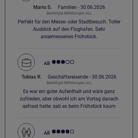
Mario S.
Familien -
30.06.2026
Bestätigte Mitteilungen ALL
Perfekt für den Messe- oder Stadtbesuch. Toller
Ausblick auf den Flughafen. Sehr
angemessenes Frühstück.
Note Kundenmeinungen 3.0/5
Tobias R.
Geschäftsreisende -
30.06.2026
Bestätigte Mitteilungen ALL
Es war ein guter Aufenthalt und wäre ganz
zufrieden, aber obwohl ich am Vortag danach
gefragt hatte, gab es beim Frühstück kaum
vegane Optionen wie pflanzlicher Aufstrich,
Bohnen (in Tomatensauce), Nüsse,
Grillgemüse, Tofu oder Käse/Wurst-
Note Kundenmeinungen 4.0/5
Alternativen. Schade.