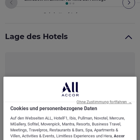
Zurück - Zimmer
Wei
Babybett auf Anfrage
Bad
Lage des Hotels
B
Badeinrichtung
Medien und Technologie
E
Ergänzende Elemente
Ohne Zustimmung fortfahren →
Cookies und personenbezogene Daten
I
Auf den Webseiten ALL, HotelF1, Ibis, Pullman, Novotel, Mercure,
Internet-Einrichtungen
MGallery, Sofitel, Movenpick, Mantra, Resorts, Business Travel,
Meetings, Travelpros, Restaurants & Bars, Spa, Apartments &
T
Villen, Activities & Events, Limitless Experiences und Hera,
Accor
ibis Friedrichshafen Airport Messe
Telefonanlagen