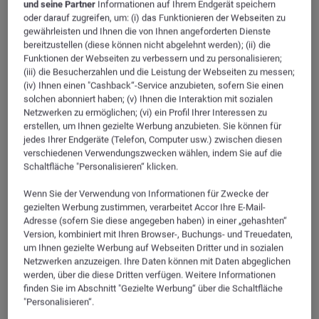
und seine Partner
Informationen auf Ihrem Endgerät speichern
oder darauf zugreifen, um: (i) das Funktionieren der Webseiten zu
T
Am Flugplatz 72
gewährleisten und Ihnen die von Ihnen angeforderten Dienste
TV-Anlage
bereitzustellen (diese können nicht abgelehnt werden); (ii) die
88046
FRIEDRICHSHAFEN
Funktionen der Webseiten zu verbessern und zu personalisieren;
DEUTSCHLAND
(iii) die Besucherzahlen und die Leistung der Webseiten zu messen;
Service und Ausstattung
GPS
:
47.671814, 9.521402
(iv) Ihnen einen "Cashback“-Service anzubieten, sofern Sie einen
solchen abonniert haben; (v) Ihnen die Interaktion mit sozialen
Netzwerken zu ermöglichen; (vi) ein Profil Ihrer Interessen zu
+49 7541 399070
Z
erstellen, um Ihnen gezielte Werbung anzubieten. Sie können für
Tel
Zugänglichkeit und Sicherheit
jedes Ihrer Endgeräte (Telefon, Computer usw.) zwischen diesen
Fax
+49 7541 3990777
verschiedenen Verwendungszwecken wählen, indem Sie auf die
K
Schaltfläche "Personalisieren“ klicken.
Kontakt-E-Mail
h7012@accor.com
Komfortmerkmale
Wenn Sie der Verwendung von Informationen für Zwecke der
Erreichbarkeit und Anbindung
E
gezielten Werbung zustimmen, verarbeitet Accor Ihre E-Mail-
Zugang und Transport (2)
Elektrische Ausstattung
Adresse (sofern Sie diese angegeben haben) in einer „gehashten“
Version, kombiniert mit Ihren Browser-, Buchungs- und Treuedaten,
Filter
Z
um Ihnen gezielte Werbung auf Webseiten Dritter und in sozialen
Zimmerservice
Netzwerken anzuzeigen. Ihre Daten können mit Daten abgeglichen
werden, über die diese Dritten verfügen. Weitere Informationen
AIRPORT
T
finden Sie im Abschnitt "Gezielte Werbung“ über die Schaltfläche
Temperatur-Luftsteuerung
"Personalisieren“.
Bahnhof