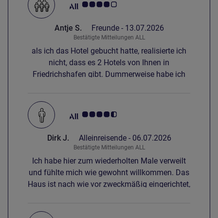
Note Kundenmeinungen 4.0/5
Schweiz-Argentinien im TV sehen (kein Sender
wo das übertragen hätte, kein CH-Sender
Antje S.
Freunde -
13.07.2026
vorhanden).
Bestätigte Mitteilungen ALL
als ich das Hotel gebucht hatte, realisierte ich
nicht, dass es 2 Hotels von Ihnen in
Friedrichshafen gibt. Dummerweise habe ich
ohne zu wissen das Hotel am Flughafen
gebucht. Daher hatte ich hohe Taxi- Kosten für
die Veranstaltung in der Kaserne ggü. IBIS
Note Kundenmeinungen 4.5/5
Style. Aber das Hote war zu meiner vollen
Zufriedenheit.
Dirk J.
Alleinreisende -
06.07.2026
Bestätigte Mitteilungen ALL
Ich habe hier zum wiederholten Male verweilt
und fühlte mich wie gewohnt willkommen. Das
Haus ist nach wie vor zweckmäßig eingerichtet,
wenn auch mittlerweile schon etwas
"gebraucht" und in die Jahre gekommen. Die