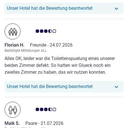
Unser Hotel hat r
Unser Hotel hat die Bewertung beantwortet
Note Kundenmeinungen 3.5/5
Florian H.
Freunde -
24.07.2026
Bestätigte Mitteilungen ALL
Alles OK, leider war die Toilettenspuelung eines unserer
beiden Zimmer defekt. So hatten wir Glueck noch ein
zweites Zimmer zu haben, das wir nutzen konnten.
Aufgrund unserer spaeten Ankunft war niemand mehr zu
erreichen.
Unser Hotel hat r
Unser Hotel hat die Bewertung beantwortet
Note Kundenmeinungen 3.5/5
Maik S.
Paare -
21.07.2026