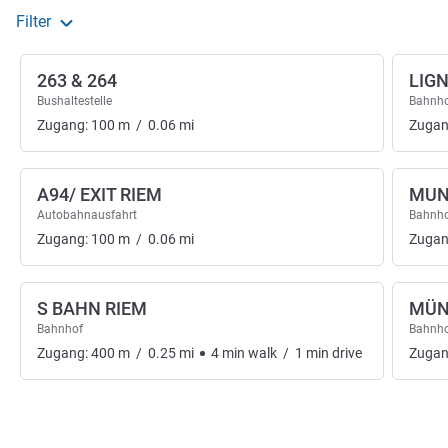
Filter
263 & 264
LIGN
Bushaltestelle
Bahnh
Zugang:
100
m
/
0.06
mi
Zugan
A94/ EXIT RIEM
MUN
Autobahnausfahrt
Bahnh
Zugang:
100
m
/
0.06
mi
Zugan
S BAHN RIEM
MÜN
Bahnhof
Bahnh
Zugang:
400
m
/
0.25
mi
4
min
walk
/
1
min
drive
Zugan