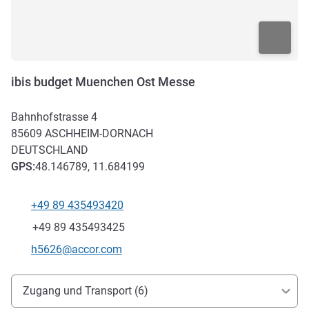
ibis budget Muenchen Ost Messe
Bahnhofstrasse 4
85609
ASCHHEIM-DORNACH
DEUTSCHLAND
GPS
:
48.146789, 11.684199
+49 89 435493420
Tel
Fax
+49 89 435493425
Kontakt-E-Mail
h5626@accor.com
Erreichbarkeit und Anbindung
Zugang und Transport (6)