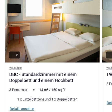
6
ZIMMER
ZI
DBC - Standardzimmer mit einem
TW
Doppelbett und einem Hochbett
2 P
3 Pers. max.
14
m²
/
150
sq ft
Bet
Bettwäsche
1 x Einzelbett(en) und 1 x Doppelbetten
Det
Details ansehen