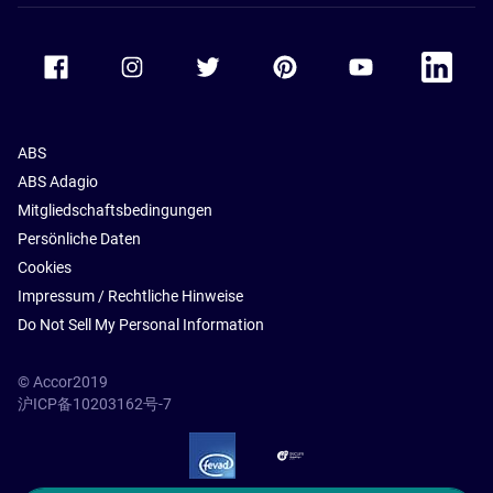
Accor Facebook
Accor Instagram
Accor Twitter
Accor Pinterest
Accor Youtube
Accor Li
ABS
ABS Adagio
Mitgliedschaftsbedingungen
Persönliche Daten
Cookies
Impressum / Rechtliche Hinweise
Do Not Sell My Personal Information
© Accor2019
沪ICP备10203162号-7
SSL Secure – globalSign