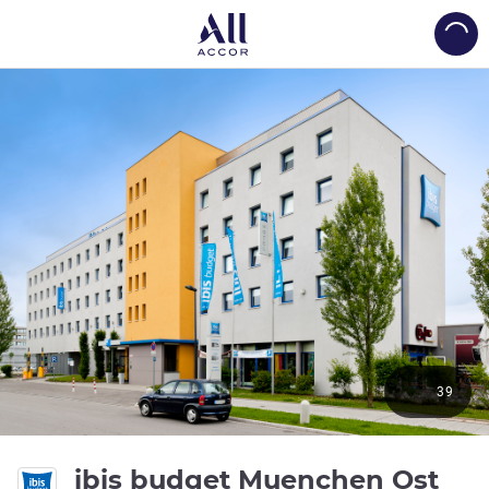
Load
39
ibis budget Muenchen Ost