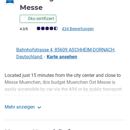
1 Stern
Messe
Öko-zertifiziert
Note Kundenmeinungen (Bewertung ALL)
434 Bewertungen
4.3/5
Bahnhofstrasse 4, 85609 ASCHHEIM-DORNACH,
Deutschland
-
Karte ansehen
Located just 15 minutes from the city center and close to
Beschreibung
Messe Muenchen, ibis budget Muenchen Ost Messe is
easily accessible by car via the A94 or by public transport.
The hotel features 148 renovated rooms for up to 2 adults
and 1 child under 12, free high-speed WIFI, a breakfast
Mehr anzeigen
buffet and parking garage (€ 6 / night)
ibis budget Muenchen Ost Messe
Holen Sie das Maximum aus Ihrem Budget: in unseren
günstigen Preisen sind komfortable Betten inbegriffen,