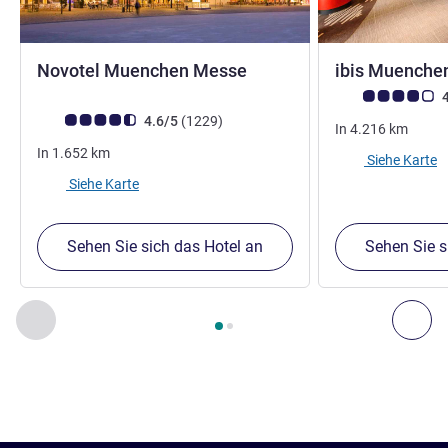
4 Sterne
Novotel Muenchen Messe
ibis Muench
Note Kundenmein
4
Note Kundenmeinungen (Bewertung ALL)
Bewertungen
4.6/5
(1229
)
In
4.216
km
In
1.652
km
Siehe Karte
Siehe Karte
Sehen Sie sich das Hotel an
Sehen Sie s
Seite
1
von
2
, Unsere anderen Etablissements in der Nähe 1 :,
Zurück - Unsere anderen Etablissements in der Nähe
Wei