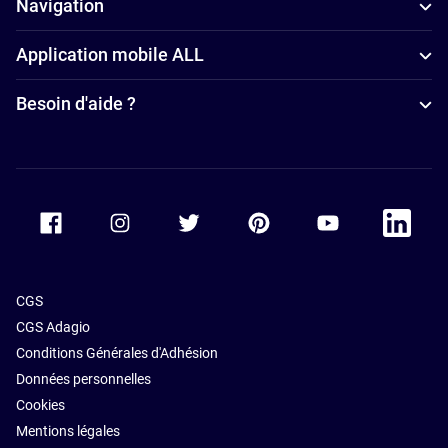
Navigation
4 étoiles à
Application mobile ALL
Florence
Besoin d'aide ?
Accor Facebook
Accor Instagram
Accor Twitter
Accor Pinterest
Accor Youtube
Accor Li
CGS
CGS Adagio
Conditions Générales d'Adhésion
Données personnelles
Cookies
Mentions légales