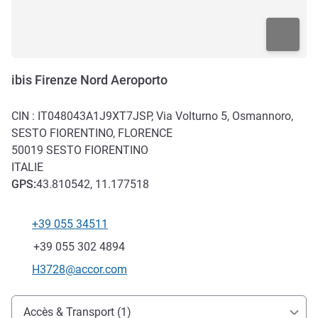
ibis Firenze Nord Aeroporto
CIN : IT048043A1J9XT7JSP, Via Volturno 5, Osmannoro,
SESTO FIORENTINO, FLORENCE
50019
SESTO FIORENTINO
ITALIE
GPS
:
43.810542, 11.177518
+39 055 34511
Téléphone
Fax
+39 055 302 4894
Email de contact
H3728@accor.com
Accès et transports
Accès & Transport (1)