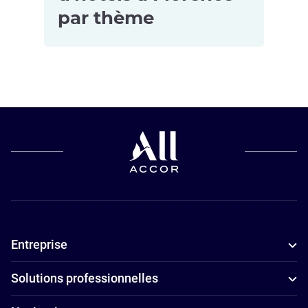
par thème
Hôtels pour
les petits
budgets à
Florence
Hôtels
adaptés aux
familles à
Florence
Entreprise
Hôtels avec
parking à
Solutions professionnelles
Florence
Hôtels