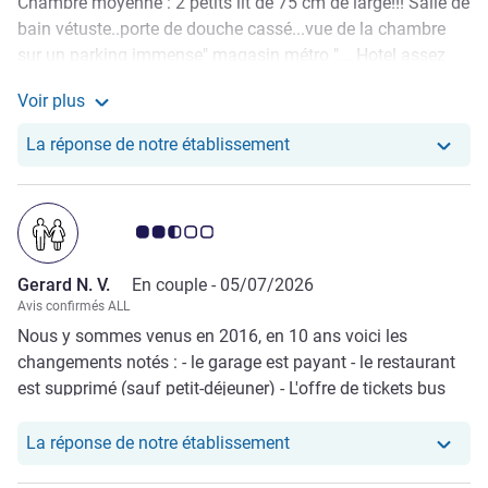
Chambre moyenne : 2 petits lit de 75 cm de large!!! Salle de
bain vétuste..porte de douche cassé...vue de la chambre
sur un parking immense" magasin métro "... Hotel assez
loin de Florence, bus à 10minutes Petit déjeuner gratuit
Voir plus
pour l'offre app, mais reste moyen pas beaucoup de
Voir plus de commentaires de Franck D.
fruits...jus de fruit mauvais....produit en général bas de
Notre hôtel a repondu au
La réponse de notre établissement
gamme Pas de table pour le petit déjeuner dehors!! Mais
hôtel calme propre tres bien accueilli !!! Très beau bâtiment
de l'extérieur...
Note Avis clients 2.5/5
Gerard N. V.
En couple -
05/07/2026
Avis confirmés ALL
Nous y sommes venus en 2016, en 10 ans voici les
changements notés : - le garage est payant - le restaurant
est supprimé (sauf petit-déjeuner) - L'offre de tickets bus
pour aller au centre ville n'existe plus. Beaucoup de
restrictions qui déçoivent. Les temps sont durs... Au point
Notre hôtel a repondu au 
La réponse de notre établissement
d'abîmer l'image de marque de All accord