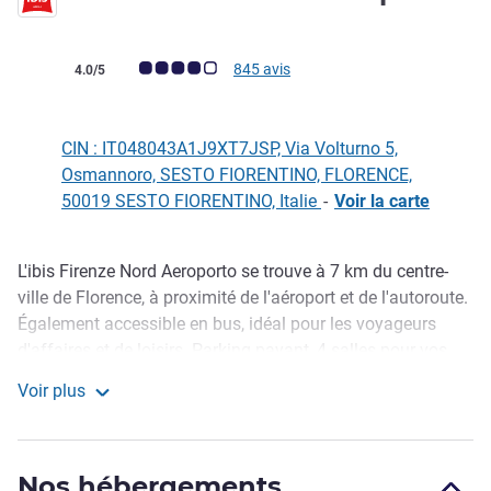
Note Avis clients (Note ALL)
845 avis
4.0/5
CIN : IT048043A1J9XT7JSP, Via Volturno 5,
Osmannoro, SESTO FIORENTINO, FLORENCE,
50019 SESTO FIORENTINO, Italie
-
Voir la carte
L'ibis Firenze Nord Aeroporto se trouve à 7 km du centre-
Description
ville de Florence, à proximité de l'aéroport et de l'autoroute.
Également accessible en bus, idéal pour les voyageurs
d'affaires et de loisirs. Parking payant, 4 salles pour vos
réunions d'affaires et un bar ouvert 24 h/24 et 7 jours/7
Voir plus
pour profiter d'excellents petits déjeuners, apéritifs et plats
ibis Firenze Nord Aeroporto
toscans traditionnels. Proche du centre de bien-être
Asmana. CIN : IT048043A1J9XT7JSP
Nos hébergements
CIR : 048043ALB0010