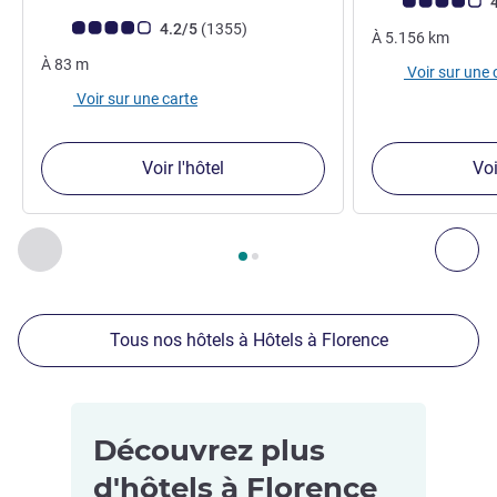
Note Avis clients
4
Note Avis clients (Note ALL)
avis
4.2/5
(1355
)
À
5.156
km
À
83
m
Voir sur une 
Voir sur une carte
Voir l'hôtel
Voi
Page
1
sur
2
, Nos autres établissements à proximité 1 :, Nos 
Précédent - Nos autres établissements à proximité
Sui
Tous nos hôtels à Hôtels à Florence
Découvrez plus
d'hôtels à Florence