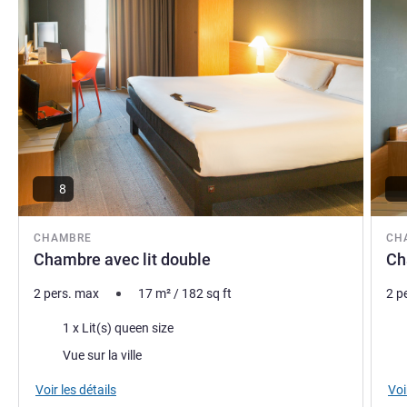
journée !
Francesca AOUAD, Direction de l'hôtel
8
CHAMBRE
CH
Chambre avec lit double
Ch
2 pers. max
17
m²
/
182
sq ft
2 p
Literie
Lite
1 x Lit(s) queen size
Vues :
Vue
Vue sur la ville
Voir les détails
Voi