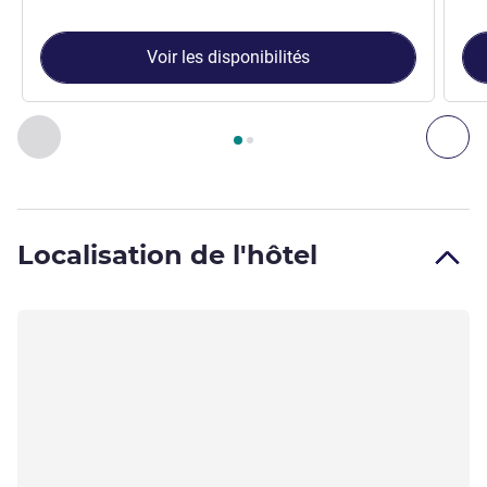
Voir les disponibilités
Page
1
sur
2
, Chambre 1 : Chambre avec lit double , Chambre 
Précédent - Chambre
Sui
Localisation de l'hôtel