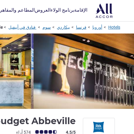
الإقامة
برنامج الولاء
العروض
المطاعم والمقاهي
Hotels
أوروبا
فرنسا
بيكاردي
سوم
فنادق في أبيفيل
le
budget Abbeville
ملاحظة أراء العملاء (رأي ALL)
4.5/5
574 أراء