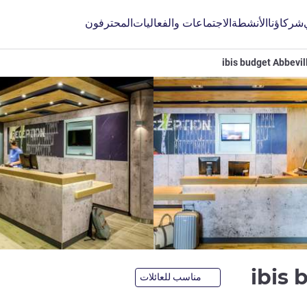
شركاؤنا
الأنشطة
الاجتماعات والفعاليات
المحترفون
ibis budget Abbevil
2 نجمة
ibis 
مناسب للعائلات