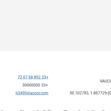
+33 892 68 07 72
الهاتف
VAUC
فاكس
+33 30000000
تواصل معنا عبر البريد الإلكترون
h3490@accor.com
50.102783, 1.867729
):