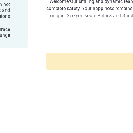
"Welcome"Our smiling and dynamic team
h hot
complete safety. Your happiness remains 
t and
unique! See you soon. Patrick and Sand
ions.
errace
ounge