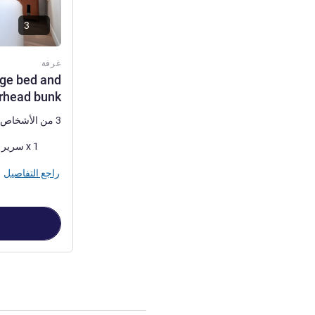
3
غرفة
rge bed and
rhead bunk.
3 من الأشخاص كحد أقصى
فرش السرير
1 x سرير (أسرّة) مزدوج و 1 x سرير (أسرّة) بطابقين
راجع التفاصيل