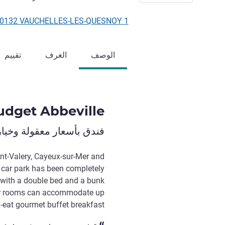
1 rue rené dingeon, 80132 VAUCHELLES-LES-QUESNOY, فرنسا
الوصف
الغرف
تقييم
budget Abbeville
فندق بأسعار معقولة وخيا
nt-Valery, Cayeux-sur-Mer and
ee car park has been completely
 with a double bed and a bunk
our rooms can accommodate up
n-eat gourmet buffet breakfast.