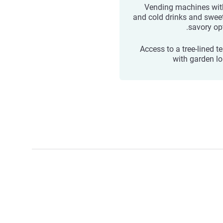
Vending machines wit
and cold drinks and swee
savory opt
Access to a tree-lined t
with garden l