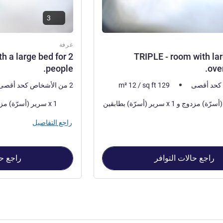
3
غرفة
 a large bed for 2
TRIPLE - room with la
people.
ove
129
sq ft
/
12
m²
2 من الأشخاص كحد أقصى
فرش السرير
1 x سرير (أسرّة) مزدوج
راجع التفاصيل
راجع حالات التوافر
راجع حا