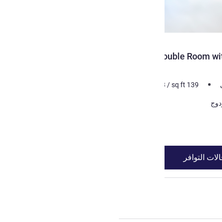
Double Room with
m²
13
/
sq ft
139
لات التوافر