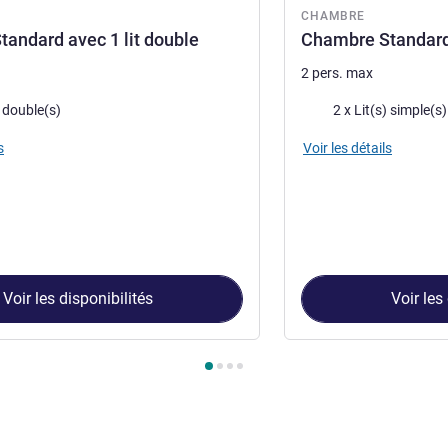
CHAMBRE
andard avec 1 lit double
Chambre Standard 
2 pers. max
Literie
) double(s)
2 x Lit(s) simple(s)
s
Voir les détails
Voir les disponibilités
Voir les
ambre 1 : Chambre Standard avec 1 lit double , Chambre 2 : Cha