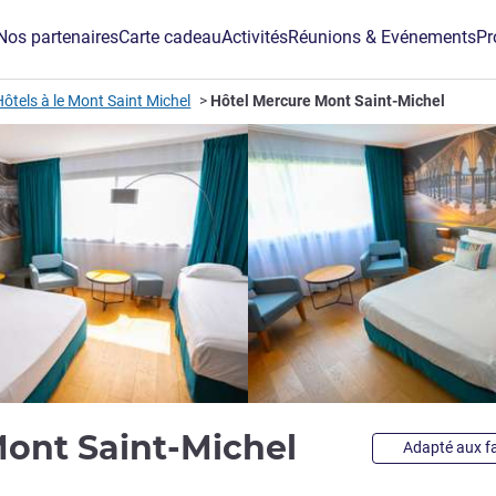
Nos partenaires
Carte cadeau
Activités
Réunions & Evénements
Pr
Hôtels à le Mont Saint Michel
Hôtel Mercure Mont Saint-Michel
4 étoiles
Mont Saint-Michel
Adapté aux fa