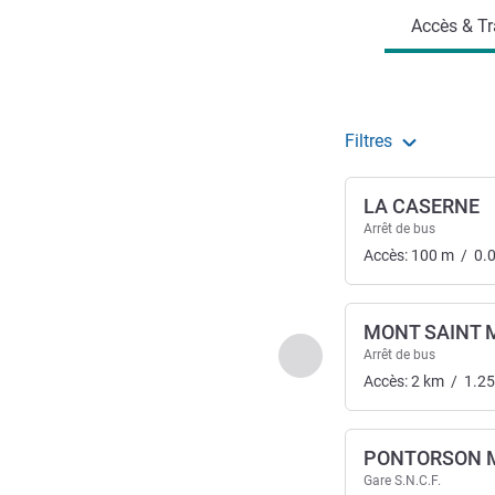
Accès & Tr
Filtres
LA CASERNE
Arrêt de bus
Accès:
100
m
/
0.
MONT SAINT 
Précédent - Accès & Tra
Arrêt de bus
Accès:
2
km
/
1.25
PONTORSON M
Gare S.N.C.F.