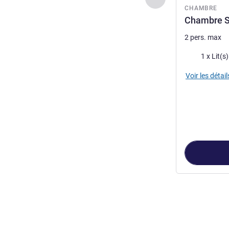
CHAMBRE
Chambre St
2 pers. max
Literie
1 x Lit(s
Voir les détail
Page
1
sur
4
, Ch