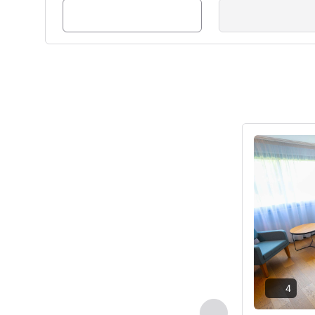
Voir les détail
4
Précédent - Chamb