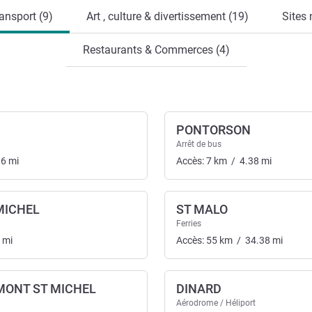
ansport (9)
Art , culture & divertissement (19)
Sites 
Restaurants & Commerces (4)
PONTORSON
Arrêt de bus
06
mi
Accès:
7
km
/
4.38
mi
MICHEL
ST MALO
nsport
Ferries
mi
Accès:
55
km
/
34.38
mi
ONT ST MICHEL
DINARD
Aérodrome / Héliport