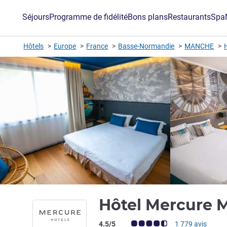
Séjours
Programme de fidélité
Bons plans
Restaurants
Spa
Hôtels
Europe
France
Basse-Normandie
MANCHE
Hôtel Mercure 
Note Avis clients (Note ALL)
4.5/5
1 779 avis