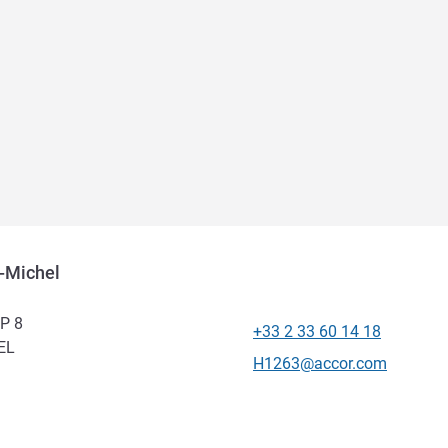
-Michel
BP 8
+33 2 33 60 14 18
Téléphone
EL
Email de contact
H1263@accor.com