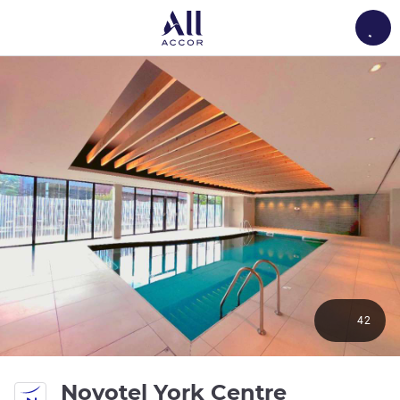
Load
42
4 つ星
Novotel York Centre