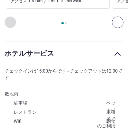
アクセス:
1.61
km
/
1
mi
10
min
walk
アクセ
2
ページ中
1
ページ
, アクセスと交通手段 1 :, アクセスと交通手
前に戻る - アクセスと交通手段
次へ
ホテルサービス
チェックインは
15:00
からです - チェックアウトは
12:00
で
す
敷地内
駐車場
ペッ
ト可
レストラン
車椅
子で
Wifi
朝食
のご利用