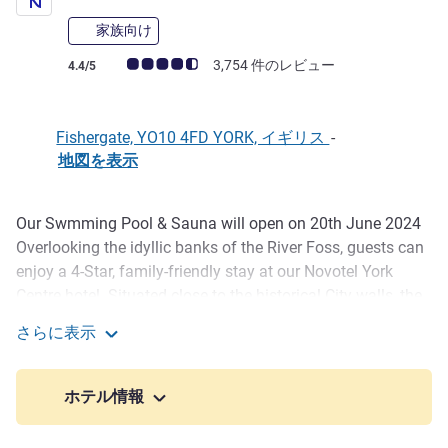
家族向け
お客さまの声 (確認済みレビュー アコーホテルズ)
3,754 件のレビュー
4.4/5
Fishergate, YO10 4FD YORK, イギリス
-
地図を表示
Our Swmming Pool & Sauna will open on 20th June 2024
説明
Overlooking the idyllic banks of the River Foss, guests can
enjoy a 4-Star, family-friendly stay at our Novotel York
Centre hotel. Situated close to the historical City walls, the
hotel is perfectly located for exploring countless cultural
さらに表示
offerings. The hotel features a Gourmet Bar, serving a
Novotel York Centre
range of dishes, snacks and afternoon tea. Our Conference
and Banqueting cater for small meetings for 2 people to
ホテル情報
Weddings and events up to 120