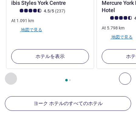
3 つ星
ibis Styles York Centre
Mercure York 
4 つ星
Hotel
お客さまの声 (確認済みレビュー アコーホテルズ)
件のレビュー
4.5/5
(237
)
お客さまの声 (確
4
At
1.091
km
At
5.798
km
地図で見る
地図で見る
ホテルを表示
ホテ
2
ページ中
1
ページ
, 周辺の他の施設 1 :, 周辺の他の施設 2 :,
前に戻る - 周辺の他の施設
次へ
ヨーク ホテルのすべてのホテル