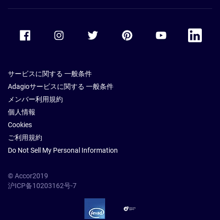
Accor Facebook
Accor Instagram
Accor Twitter
Accor Pinterest
Accor Youtube
Accor Li
サービスに関する 一般条件
Adagioサービスに関する 一般条件
メンバー利用規約
個人情報
Cookies
ご利用規約
Do Not Sell My Personal Information
© Accor2019
沪ICP备10203162号-7
SSL Secure – globalSign