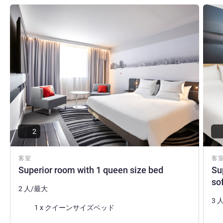
詳細を表示
詳細
2
客室
客
Superior room with 1 queen size bed
Su
so
2 人/最大
3 
寝具
1 x クイーンサイズベッド
寝