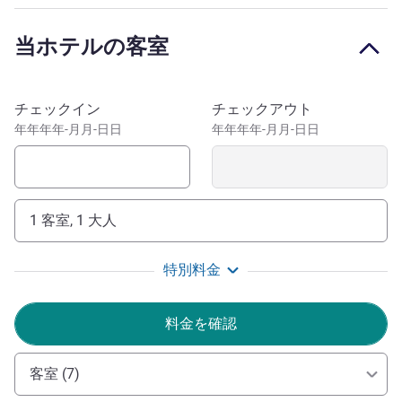
Within a mile of York Minster and York railway station and
car parking on site from £17.00 per night we are ideally
当ホテルの客室
situated and equipped to look after both leisure and
business guests all year round. Spending a weekend at the
races? We are a ten minute drive from York Racecourse
このホテルを予約
チェックイン
チェックアウト
and an even shorter walk from the Barbican Theatre.
年年年年-月月-日日
年年年年-月月-日日
Making us great base to enjoy the attractions, events and
history that York has to offer.
Welcome to the Novotel York. We hope you enjoy all the
1 客室, 1 大人
city can offer; its rich history, museums and attractions.
Kai IKULAYO ホテル経営
特別料金
料金を確認
客室 (7)