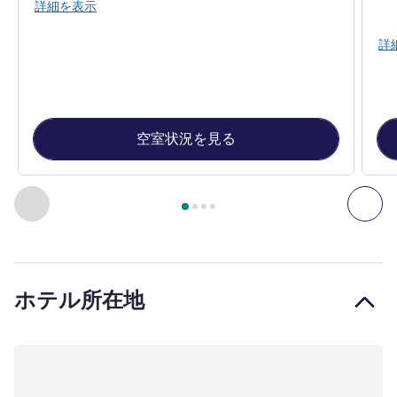
詳細を表示
詳
空室状況を見る
4
ページ中
1
ページ
, 客室 1 : Superior room with 1 queen size
前に戻る - 客室
次へ
ホテル所在地