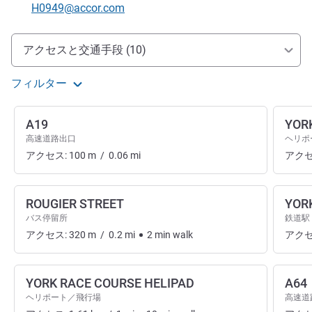
Eメール
H0949@accor.com
アクセスと交通機関
アクセスと交通手段 (10)
フィルター
A19
YOR
高速道路出口
ヘリポ
アクセス:
100
m
/
0.06
mi
アクセ
ROUGIER STREET
YOR
バス停留所
鉄道駅
アクセス:
320
m
/
0.2
mi
2
min
walk
アクセ
YORK RACE COURSE HELIPAD
A64
ヘリポート／飛行場
高速道