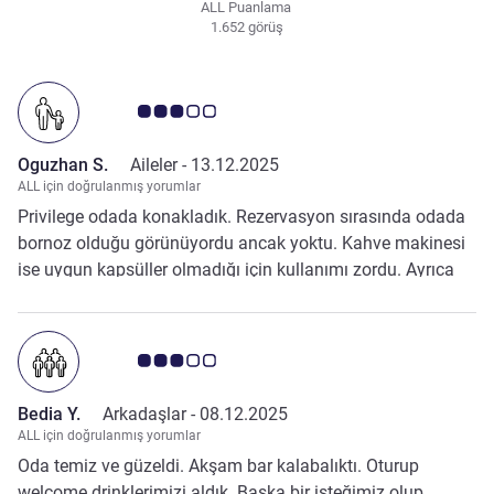
ALL Puanlama
1.652 görüş
Avis müşterileri puanı 3.0/5
Oguzhan S.
Aileler -
13.12.2025
ALL için doğrulanmış yorumlar
Privilege odada konakladık. Rezervasyon sırasında odada
bornoz olduğu görünüyordu ancak yoktu. Kahve makinesi
ise uygun kapsüller olmadığı için kullanımı zordu. Ayrıca
barda otururken hiç haber verilmeden bir anda bar kapatıldı
son siparişlerimiz sorulmadı, bilgi verilmedi. Resepsiyon
ise genel tecrübenin tersine çok güleryüzlü ve
Avis müşterileri puanı 3.0/5
yardımseverdi.
Bedia Y.
Arkadaşlar -
08.12.2025
ALL için doğrulanmış yorumlar
Oda temiz ve güzeldi. Akşam bar kalabalıktı. Oturup
welcome drinklerimizi aldık. Başka bir isteğimiz olup