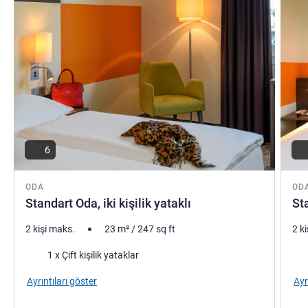
6
ODA
OD
Standart Oda, iki kişilik yataklı
Sta
2 kişi maks.
23
m²
/
247
sq ft
2 k
Şilte
Şilt
1 x Çift kişilik yataklar
Ayrıntıları göster
Ayr