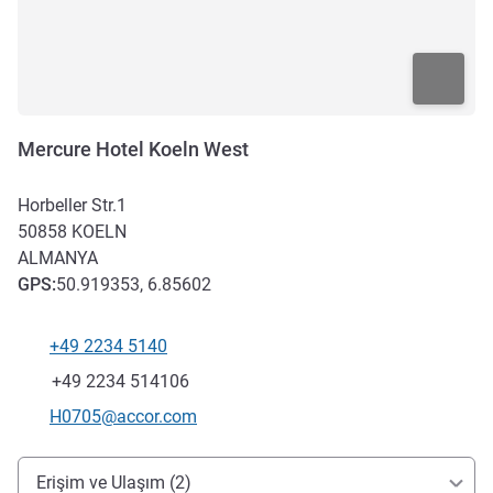
Mercure Hotel Koeln West
Horbeller Str.1
50858
KOELN
ALMANYA
GPS
:
50.919353, 6.85602
+49 2234 5140
Telefon
Faks
+49 2234 514106
İletişim için e-posta
H0705@accor.com
Erişim ve ulaşım
Erişim ve Ulaşım (2)