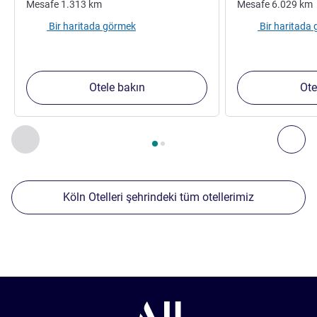
Mesafe
1.313
km
Mesafe
6.029
km
Bir haritada görmek
Bir haritada
Otele bakın
Ote
Sayfa
1
/
2
, Yakınlardaki diğer tesislerimiz 1 :, Yakınlardaki diğ
Önceki - Yakınlardaki diğer tesislerimiz
Sonr
Köln Otelleri şehrindeki tüm otellerimiz