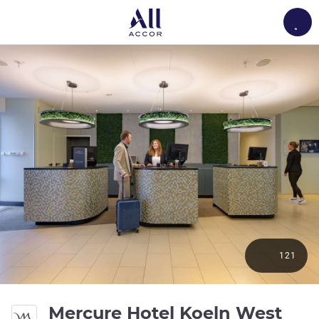
Load
121
4 yı
Mercure Hotel Koeln West