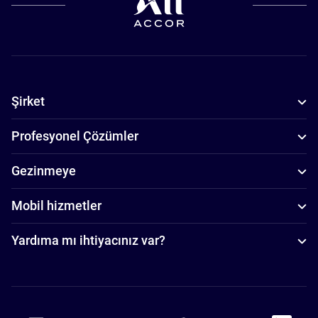
Şirket
Profesyonel Çözümler
Gezinmeye
Mobil hizmetler
Yardıma mı ihtiyacınız var?
Accor Facebook
Accor Instagram
Accor Twitter
Accor Pinterest
Accor Youtube
Accor Li