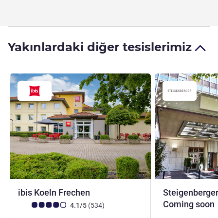
Yakınlardaki diğer tesislerimiz
ibis Koeln Frechen
Steigenberger
Coming soon
Avis müşterileri puanı (ALL Puanlama)
görüş
4.1/5
(534
)