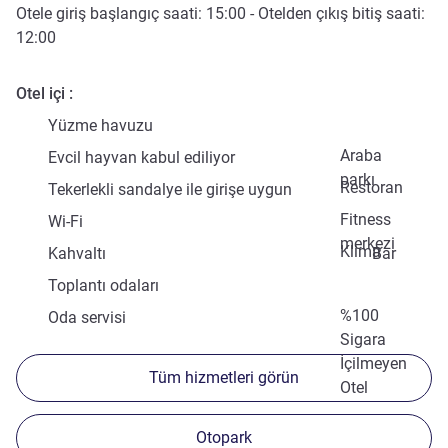
Otele giriş başlangıç saati:
15:00
- Otelden çıkış bitiş saati:
12:00
Otel içi
Yüzme havuzu
Araba
Evcil hayvan kabul ediliyor
parkı
Restoran
Tekerlekli sandalye ile girişe uygun
Fitness
Wi-Fi
merkezi
Klima
Kahvaltı
Bar
Toplantı odaları
%100
Oda servisi
Sigara
İçilmeyen
Tüm hizmetleri görün
Otel
Otopark