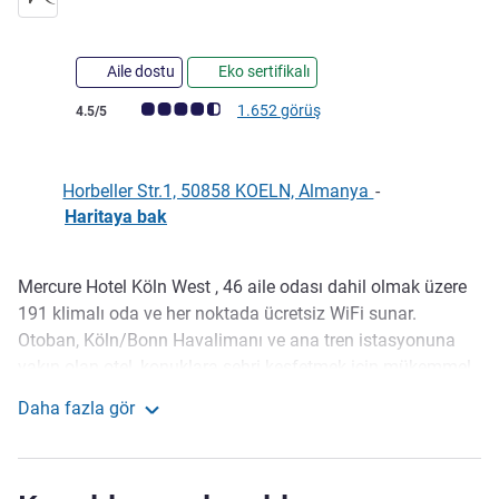
Aile dostu
Eko sertifikalı
Avis müşterileri puanı (ALL Puanlama)
1.652 görüş
4.5/5
Horbeller Str.1, 50858 KOELN, Almanya
-
Haritaya bak
Mercure Hotel Köln West , 46 aile odası dahil olmak üzere
Açıklama
191 klimalı oda ve her noktada ücretsiz WiFi sunar.
Otoban, Köln/Bonn Havalimanı ve ana tren istasyonuna
yakın olan otel, konuklara şehri keşfetmek için mükemmel
esneklik sunar. Bir konferans oteli olarak, modern etkinlik
Daha fazla gör
odaları sunarız. Otelin havuz ve sauna dinlenmek için
Mercure Hotel Koeln West
mükemmeldir. Yeni Open Lobby Bar'ımız zaman geçirmek
için idealdir ve restoranımız, yerel mutfaktan Akdeniz