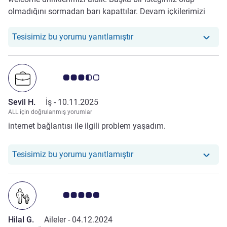
olmadığını sormadan barı kapattılar. Devam içkilerimizi
almak istediğimizde yardımcı olmadılar.
Otelimiz şu yoruma yanıt v
Tesisimiz bu yorumu yanıtlamıştır
Avis müşterileri puanı 3.5/5
Sevil H.
İş -
10.11.2025
ALL için doğrulanmış yorumlar
internet bağlantısı ile ilgili problem yaşadım.
Otelimiz şu yoruma yanıt ve
Tesisimiz bu yorumu yanıtlamıştır
Avis müşterileri puanı 5.0/5
Hilal G.
Aileler -
04.12.2024