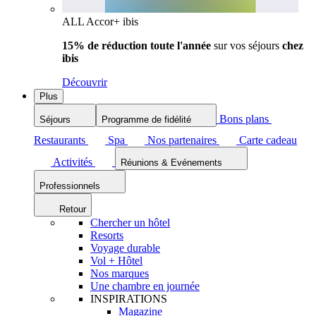
ALL Accor+ ibis
15% de réduction toute l'année
sur vos séjours
chez
ibis
Découvrir
Plus
Bons plans
Séjours
Programme de fidélité
Restaurants
Spa
Nos partenaires
Carte cadeau
Activités
Réunions & Evénements
Professionnels
Retour
Chercher un hôtel
Resorts
Voyage durable
Vol + Hôtel
Nos marques
Une chambre en journée
INSPIRATIONS
Magazine