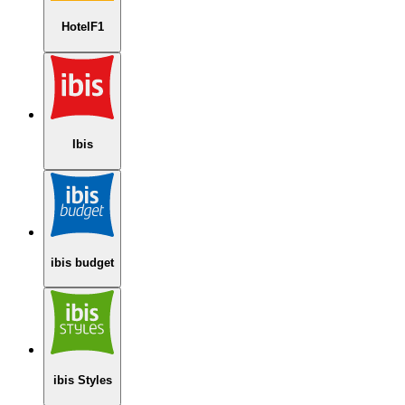
HotelF1
Ibis
ibis budget
ibis Styles