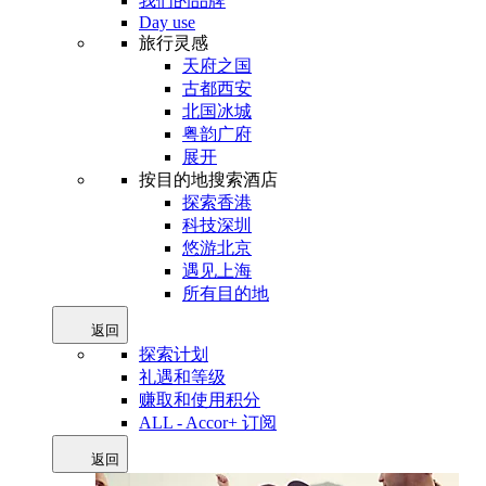
我们的品牌
Day use
旅行灵感
天府之国
古都西安
北国冰城
粤韵广府
展开
按目的地搜索酒店
探索香港
科技深圳
悠游北京
遇见上海
所有目的地
返回
探索计划
礼遇和等级
赚取和使用积分
ALL - Accor+ 订阅
返回