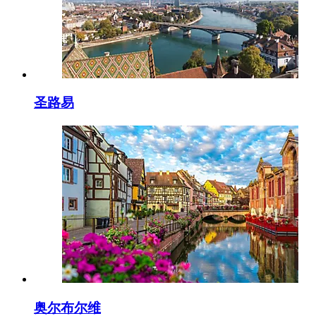
圣路易
奥尔布尔维