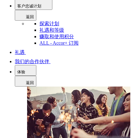
客户忠诚计划
返回
探索计划
礼遇和等级
赚取和使用积分
ALL - Accor+ 订阅
礼遇
我们的合作伙伴
体验
返回