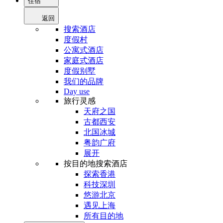
住宿
返回
搜索酒店
度假村
公寓式酒店
家庭式酒店
度假别墅
我们的品牌
Day use
旅行灵感
天府之国
古都西安
北国冰城
粤韵广府
展开
按目的地搜索酒店
探索香港
科技深圳
悠游北京
遇见上海
所有目的地