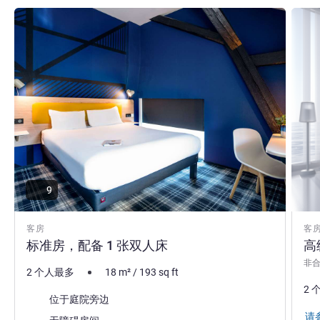
请参阅详情
请参
9
客房
客
标准房，配备 1 张双人床
高
非
2 个人最多
18
m²
/
193
sq ft
2 
景色:
位于庭院旁边
请