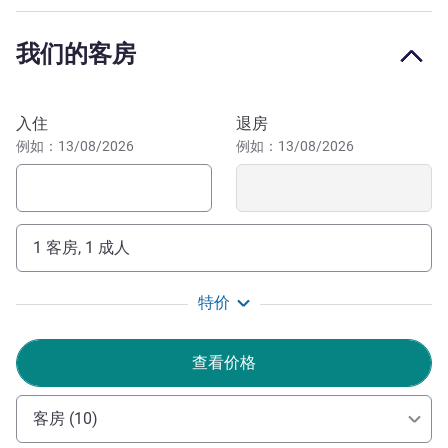
尔马魅力的半木结构房屋。 别忘了品尝当地美食！我们的
员工将乐意为您推荐心仪的餐厅，带您品尝正宗阿尔萨斯风
我们的客房
味美食。光顾我们的酒吧或露台，品尝小吃。
酒店距离 Eguisheim、Riquewihr、Ribeauvillé 等秀美村庄
预订此酒店
仅 15 分钟路程。我们的团队全天 24 小时为您提供建议和
入住
退房
指导，确保您获得难忘的入住体验。
例如：13/08/2026
例如：13/08/2026
我和我的团队很高兴欢迎您来到科尔马。无论是商务还是
休闲旅行，我们均会尽一切努力确保您获得优质的住宿体
验。我们会时刻关注您的需要，让您住得尽可能舒心。
1 客房, 1 成人
Miss Corinne CHEVILLARD 酒店管理
特价
查看价格
客房 (10)