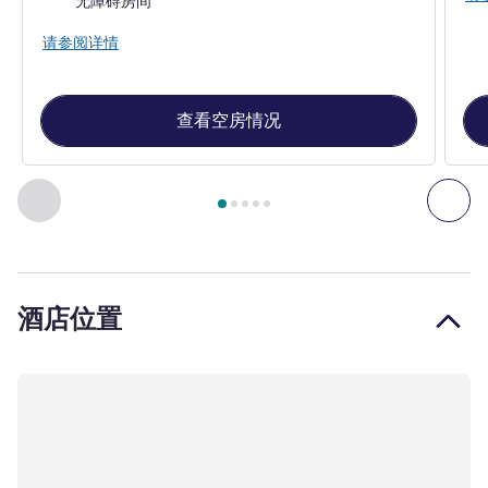
无障碍房间
请参阅详情
查看空房情况
第
1
页，共
5
页
, 客房 1 : 标准房，配备 1 张双人床 , 客房 2
上一个 - 客房
下一
酒店位置