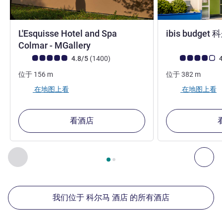
L'Esquisse Hotel and Spa
ibis budg
5 星
Colmar - MGallery
客户意见评级 (ALL 评级)
评论
客户意见评级 (ALL
4.8/5
(1400
)
4
位于
156
m
位于
382
m
在地图上看
在地图上看
看酒店
第
1
页，共
2
页
, 我们在附近的其他酒店 1 :, 我们在附近的其他酒
上一个 - 我们在附近的其他酒店
下
我们位于 科尔马 酒店 的所有酒店