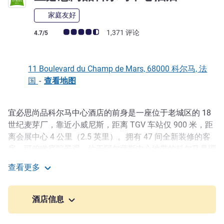
家庭友好
客户意见评级 (ALL 评级)
1,371 评论
4.7/5
11 Boulevard du Champ de Mars, 68000 科尔马, 法
国
-
查看地图
宜必思尚品科尔马中心酒店的前身是一座位于老城区的 18
描述
世纪麦芽厂，靠近小威尼斯，距离 TGV 车站仅 900 米，距
离会展中心 4 公里（2.5 英里）。拥有 47 间全新装修的客
房，可俯瞰庭院景观。位于阿尔萨斯中心地带的科尔马是理
想下榻之选：距离米卢斯 45 公里（28 英里），距斯特拉斯
查看更多
堡 74 公里（46 英里），距离欧洲公园不到 1 小时路程！
宜必思尚品科尔马中心酒店
从我们酒店出发，您可以轻松探访周边的小村庄
酒店信息
从我们酒店步行 5 分钟即可到达 Unterlinden 博物馆和
Bartholdi 博物馆，还可以漫步于鹅卵石街道，欣赏彰显科