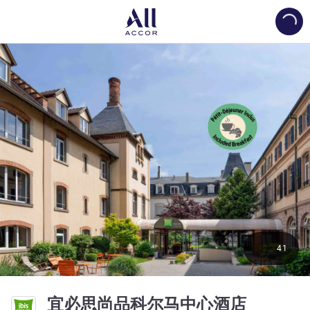
Load
41
3 星
宜必思尚品科尔马中心酒店