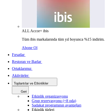
ALL Accor+ ibis
Tüm ibis markalarında tüm yıl boyunca %15 indirim.
Abone Ol
Fırsatlar
Restoran ve Barlar
Ortaklarımız
Aktiviteler
Toplantılar ve Etkinlikler
Geri
Etkinlik organizasyonu
Grup rezervasyonu (+8 oda)
Sadakat programının avantajları
Etkinlik türleri