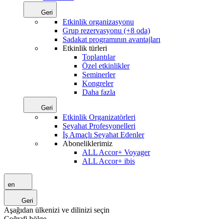
Geri
Etkinlik organizasyonu
Grup rezervasyonu (+8 oda)
Sadakat programının avantajları
Etkinlik türleri
Toplantılar
Özel etkinlikler
Seminerler
Kongreler
Daha fazla
Geri
Etkinlik Organizatörleri
Seyahat Profesyonelleri
İş Amaçlı Seyahat Edenler
Aboneliklerimiz
ALL Accor+ Voyager
ALL Accor+ ibis
en
Geri
Aşağıdan ülkenizi ve dilinizi seçin
Coğrafi bölge