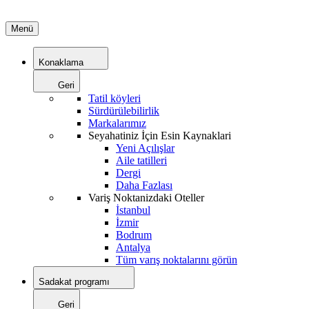
Menü
Konaklama
Geri
Tatil köyleri
Sürdürülebilirlik
Markalarımız
Seyahatiniz İçin Esin Kaynaklari
Yeni Açılışlar
Aile tatilleri
Dergi
Daha Fazlası
Variş Noktanizdaki Oteller
İstanbul
İzmir
Bodrum
Antalya
Tüm varış noktalarını görün
Sadakat programı
Geri