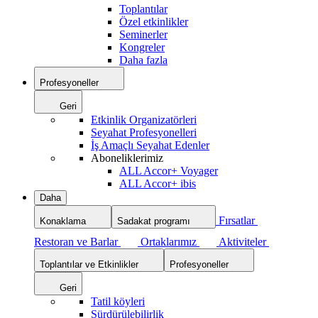
Toplantılar
Özel etkinlikler
Seminerler
Kongreler
Daha fazla
Profesyoneller
Geri
Etkinlik Organizatörleri
Seyahat Profesyonelleri
İş Amaçlı Seyahat Edenler
Aboneliklerimiz
ALL Accor+ Voyager
ALL Accor+ ibis
Daha
Fırsatlar
Konaklama
Sadakat programı
Restoran ve Barlar
Ortaklarımız
Aktiviteler
Toplantılar ve Etkinlikler
Profesyoneller
Geri
Tatil köyleri
Sürdürülebilirlik