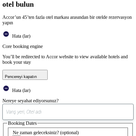
otel bulun
Accor’un 45’ten fazla otel markası arasından bir otelde rezervasyon
yapın
Hata (lar)
Core booking engine
You’ll be redirected to Accor website to view available hotels and
book your stay
Pencereyi kapatın
Hata (lar)
Nereye seyahat ediyorsunuz?
0
öneri
Booking Dates
bulundu
Ne zaman geleceksiniz?
(optional)