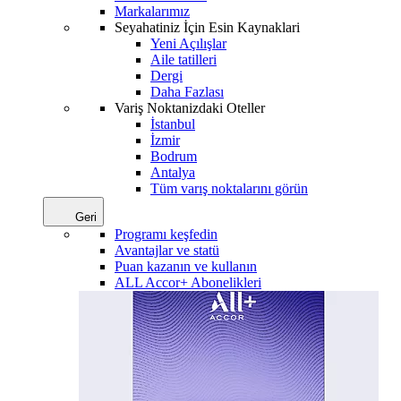
Markalarımız
Seyahatiniz İçin Esin Kaynaklari
Yeni Açılışlar
Aile tatilleri
Dergi
Daha Fazlası
Variş Noktanizdaki Oteller
İstanbul
İzmir
Bodrum
Antalya
Tüm varış noktalarını görün
Geri
Programı keşfedin
Avantajlar ve statü
Puan kazanın ve kullanın
ALL Accor+ Abonelikleri