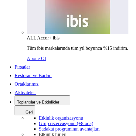
ALL Accor+ ibis
Tüm ibis markalarında tüm yıl boyunca %15 indirim.
Abone Ol
Fırsatlar
Restoran ve Barlar
Ortaklarımız
Aktiviteler
Toplantılar ve Etkinlikler
Geri
Etkinlik organizasyonu
Grup rezervasyonu (+8 oda)
Sadakat programının avantajları
Etkinlik türleri