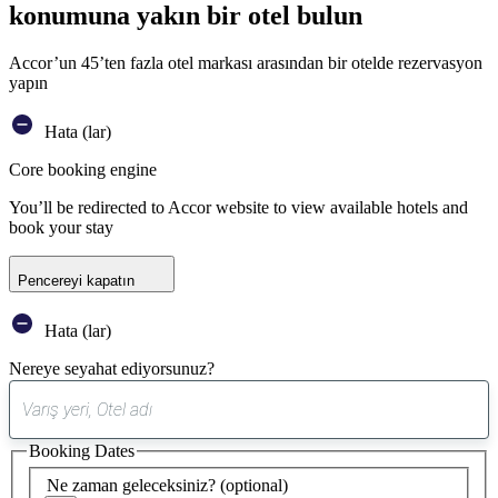
konumuna yakın bir otel bulun
Accor’un 45’ten fazla otel markası arasından bir otelde rezervasyon
yapın
Hata (lar)
Core booking engine
You’ll be redirected to Accor website to view available hotels and
book your stay
Pencereyi kapatın
Hata (lar)
Nereye seyahat ediyorsunuz?
0
öneri
Booking Dates
bulundu
Ne zaman geleceksiniz?
(optional)