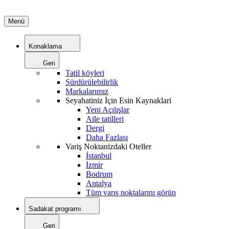
Menü
Konaklama
Geri
Tatil köyleri
Sürdürülebilirlik
Markalarımız
Seyahatiniz İçin Esin Kaynaklari
Yeni Açılışlar
Aile tatilleri
Dergi
Daha Fazlası
Variş Noktanizdaki Oteller
İstanbul
İzmir
Bodrum
Antalya
Tüm varış noktalarını görün
Sadakat programı
Geri