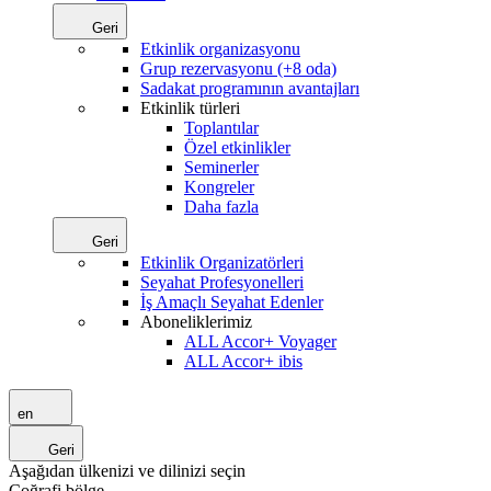
Geri
Etkinlik organizasyonu
Grup rezervasyonu (+8 oda)
Sadakat programının avantajları
Etkinlik türleri
Toplantılar
Özel etkinlikler
Seminerler
Kongreler
Daha fazla
Geri
Etkinlik Organizatörleri
Seyahat Profesyonelleri
İş Amaçlı Seyahat Edenler
Aboneliklerimiz
ALL Accor+ Voyager
ALL Accor+ ibis
en
Geri
Aşağıdan ülkenizi ve dilinizi seçin
Coğrafi bölge