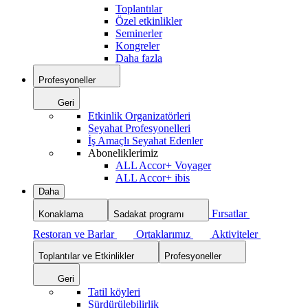
Toplantılar
Özel etkinlikler
Seminerler
Kongreler
Daha fazla
Profesyoneller
Geri
Etkinlik Organizatörleri
Seyahat Profesyonelleri
İş Amaçlı Seyahat Edenler
Aboneliklerimiz
ALL Accor+ Voyager
ALL Accor+ ibis
Daha
Fırsatlar
Konaklama
Sadakat programı
Restoran ve Barlar
Ortaklarımız
Aktiviteler
Toplantılar ve Etkinlikler
Profesyoneller
Geri
Tatil köyleri
Sürdürülebilirlik