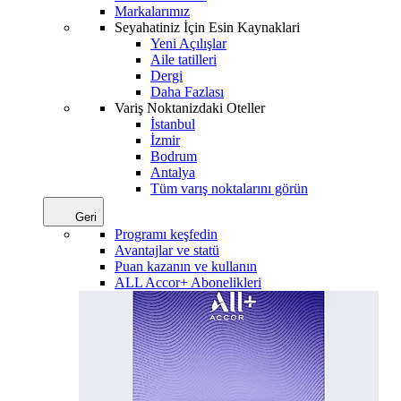
Markalarımız
Seyahatiniz İçin Esin Kaynaklari
Yeni Açılışlar
Aile tatilleri
Dergi
Daha Fazlası
Variş Noktanizdaki Oteller
İstanbul
İzmir
Bodrum
Antalya
Tüm varış noktalarını görün
Geri
Programı keşfedin
Avantajlar ve statü
Puan kazanın ve kullanın
ALL Accor+ Abonelikleri