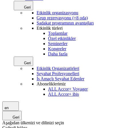
Geri
Etkinlik organizasyonu
Grup rezervasyonu (+8 oda)
Sadakat programının avantajları
Etkinlik türleri
Toplantılar
Özel etkinlikler
Seminerler
Kongreler
Daha fazla
Geri
Etkinlik Organizatörleri
Seyahat Profesyonelleri
İş Amaçlı Seyahat Edenler
Aboneliklerimiz
ALL Accor+ Voyager
ALL Accor+ ibis
en
Geri
Aşağıdan ülkenizi ve dilinizi seçin
Coğrafi bölge