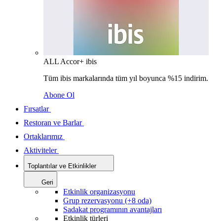
ALL Accor+ ibis
Tüm ibis markalarında tüm yıl boyunca %15 indirim.
Abone Ol
Fırsatlar
Restoran ve Barlar
Ortaklarımız
Aktiviteler
Toplantılar ve Etkinlikler
Geri
Etkinlik organizasyonu
Grup rezervasyonu (+8 oda)
Sadakat programının avantajları
Etkinlik türleri