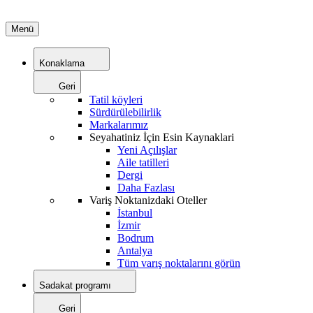
Menü
Konaklama
Geri
Tatil köyleri
Sürdürülebilirlik
Markalarımız
Seyahatiniz İçin Esin Kaynaklari
Yeni Açılışlar
Aile tatilleri
Dergi
Daha Fazlası
Variş Noktanizdaki Oteller
İstanbul
İzmir
Bodrum
Antalya
Tüm varış noktalarını görün
Sadakat programı
Geri