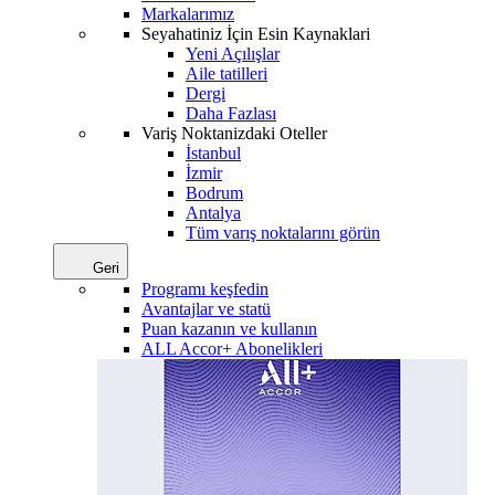
Markalarımız
Seyahatiniz İçin Esin Kaynaklari
Yeni Açılışlar
Aile tatilleri
Dergi
Daha Fazlası
Variş Noktanizdaki Oteller
İstanbul
İzmir
Bodrum
Antalya
Tüm varış noktalarını görün
Geri
Programı keşfedin
Avantajlar ve statü
Puan kazanın ve kullanın
ALL Accor+ Abonelikleri