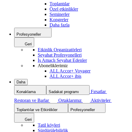
Toplantılar
Özel etkinlikler
Seminerler
Kongreler
Daha fazla
Profesyoneller
Geri
Etkinlik Organizatörleri
Seyahat Profesyonelleri
İş Amaçlı Seyahat Edenler
Aboneliklerimiz
ALL Accor+ Voyager
ALL Accor+ ibis
Daha
Fırsatlar
Konaklama
Sadakat programı
Restoran ve Barlar
Ortaklarımız
Aktiviteler
Toplantılar ve Etkinlikler
Profesyoneller
Geri
Tatil köyleri
Sürdürülebilirlik