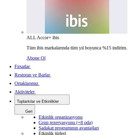
ALL Accor+ ibis
Tüm ibis markalarında tüm yıl boyunca %15 indirim.
Abone Ol
Fırsatlar
Restoran ve Barlar
Ortaklarımız
Aktiviteler
Toplantılar ve Etkinlikler
Geri
Etkinlik organizasyonu
Grup rezervasyonu (+8 oda)
Sadakat programının avantajları
Etkinlik türleri