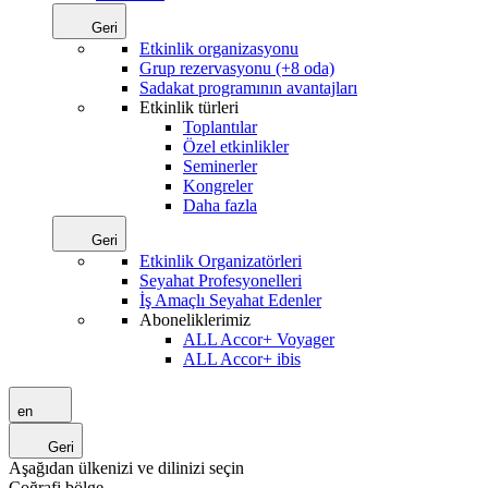
Geri
Etkinlik organizasyonu
Grup rezervasyonu (+8 oda)
Sadakat programının avantajları
Etkinlik türleri
Toplantılar
Özel etkinlikler
Seminerler
Kongreler
Daha fazla
Geri
Etkinlik Organizatörleri
Seyahat Profesyonelleri
İş Amaçlı Seyahat Edenler
Aboneliklerimiz
ALL Accor+ Voyager
ALL Accor+ ibis
en
Geri
Aşağıdan ülkenizi ve dilinizi seçin
Coğrafi bölge