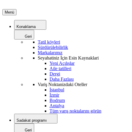
Menü
Konaklama
Geri
Tatil köyleri
Sürdürülebilirlik
Markalarımız
Seyahatiniz İçin Esin Kaynaklari
Yeni Açılışlar
Aile tatilleri
Dergi
Daha Fazlası
Variş Noktanizdaki Oteller
İstanbul
İzmir
Bodrum
Antalya
Tüm varış noktalarını görün
Sadakat programı
Geri