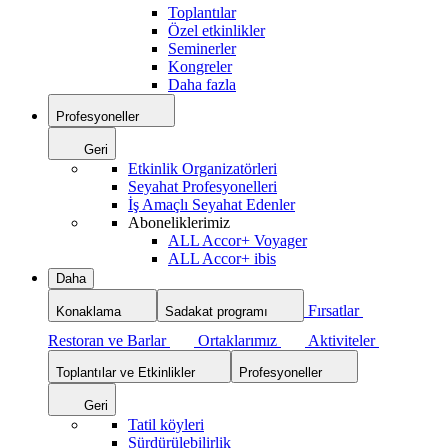
Toplantılar
Özel etkinlikler
Seminerler
Kongreler
Daha fazla
Profesyoneller
Geri
Etkinlik Organizatörleri
Seyahat Profesyonelleri
İş Amaçlı Seyahat Edenler
Aboneliklerimiz
ALL Accor+ Voyager
ALL Accor+ ibis
Daha
Fırsatlar
Konaklama
Sadakat programı
Restoran ve Barlar
Ortaklarımız
Aktiviteler
Toplantılar ve Etkinlikler
Profesyoneller
Geri
Tatil köyleri
Sürdürülebilirlik