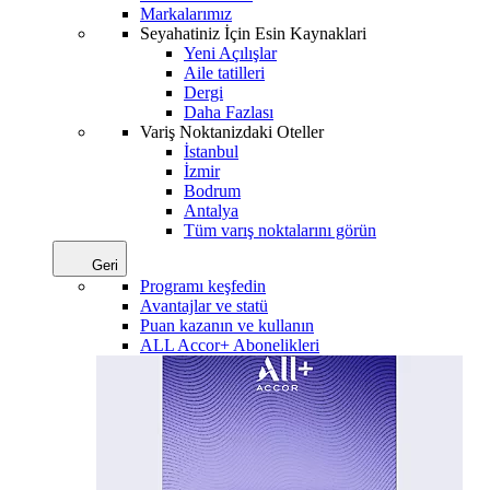
Markalarımız
Seyahatiniz İçin Esin Kaynaklari
Yeni Açılışlar
Aile tatilleri
Dergi
Daha Fazlası
Variş Noktanizdaki Oteller
İstanbul
İzmir
Bodrum
Antalya
Tüm varış noktalarını görün
Geri
Programı keşfedin
Avantajlar ve statü
Puan kazanın ve kullanın
ALL Accor+ Abonelikleri