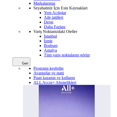
Markalarımız
Seyahatiniz İçin Esin Kaynaklari
Yeni Açılışlar
Aile tatilleri
Dergi
Daha Fazlası
Variş Noktanizdaki Oteller
İstanbul
İzmir
Bodrum
Antalya
Tüm varış noktalarını görün
Geri
Programı keşfedin
Avantajlar ve statü
Puan kazanın ve kullanın
ALL Accor+ Abonelikleri