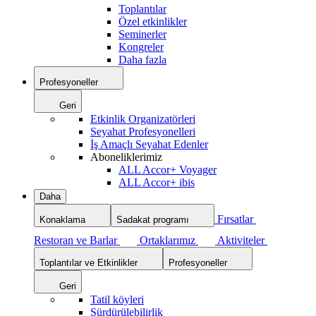
Toplantılar
Özel etkinlikler
Seminerler
Kongreler
Daha fazla
Profesyoneller
Geri
Etkinlik Organizatörleri
Seyahat Profesyonelleri
İş Amaçlı Seyahat Edenler
Aboneliklerimiz
ALL Accor+ Voyager
ALL Accor+ ibis
Daha
Fırsatlar
Konaklama
Sadakat programı
Restoran ve Barlar
Ortaklarımız
Aktiviteler
Toplantılar ve Etkinlikler
Profesyoneller
Geri
Tatil köyleri
Sürdürülebilirlik