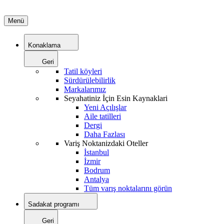
Menü
Konaklama
Geri
Tatil köyleri
Sürdürülebilirlik
Markalarımız
Seyahatiniz İçin Esin Kaynaklari
Yeni Açılışlar
Aile tatilleri
Dergi
Daha Fazlası
Variş Noktanizdaki Oteller
İstanbul
İzmir
Bodrum
Antalya
Tüm varış noktalarını görün
Sadakat programı
Geri