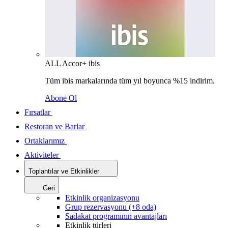
ALL Accor+ ibis
Tüm ibis markalarında tüm yıl boyunca %15 indirim.
Abone Ol
Fırsatlar
Restoran ve Barlar
Ortaklarımız
Aktiviteler
Toplantılar ve Etkinlikler
Geri
Etkinlik organizasyonu
Grup rezervasyonu (+8 oda)
Sadakat programının avantajları
Etkinlik türleri