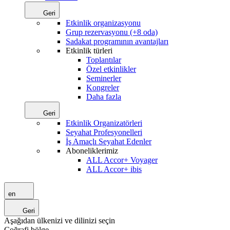
Geri
Etkinlik organizasyonu
Grup rezervasyonu (+8 oda)
Sadakat programının avantajları
Etkinlik türleri
Toplantılar
Özel etkinlikler
Seminerler
Kongreler
Daha fazla
Geri
Etkinlik Organizatörleri
Seyahat Profesyonelleri
İş Amaçlı Seyahat Edenler
Aboneliklerimiz
ALL Accor+ Voyager
ALL Accor+ ibis
en
Geri
Aşağıdan ülkenizi ve dilinizi seçin
Coğrafi bölge