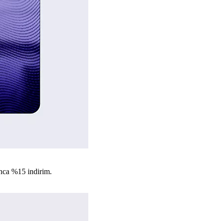
nca %15 indirim.