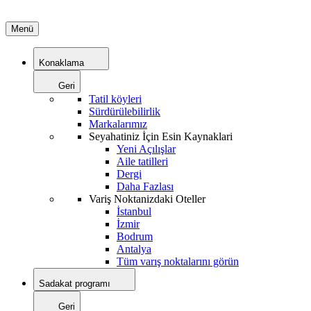
Menü
Konaklama
Geri
Tatil köyleri
Sürdürülebilirlik
Markalarımız
Seyahatiniz İçin Esin Kaynaklari
Yeni Açılışlar
Aile tatilleri
Dergi
Daha Fazlası
Variş Noktanizdaki Oteller
İstanbul
İzmir
Bodrum
Antalya
Tüm varış noktalarını görün
Sadakat programı
Geri