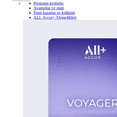
Programı keşfedin
Avantajlar ve statü
Puan kazanın ve kullanın
ALL Accor+ Abonelikleri