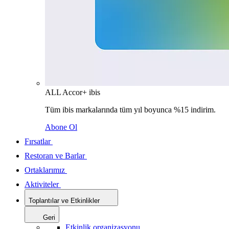
ALL Accor+ ibis
Tüm ibis markalarında tüm yıl boyunca %15 indirim.
Abone Ol
Fırsatlar
Restoran ve Barlar
Ortaklarımız
Aktiviteler
Toplantılar ve Etkinlikler
Geri
Etkinlik organizasyonu