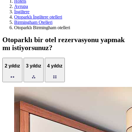
Hotels
Avrupa
İngiltere
Otoparklı İngiltere otelleri
Birmingham Otelleri
Otoparklı Birmingham otelleri
Otoparklı bir otel rezervasyonu yapmak
mı istiyorsunuz?
2 yıldız
3 yıldız
4 yıldız