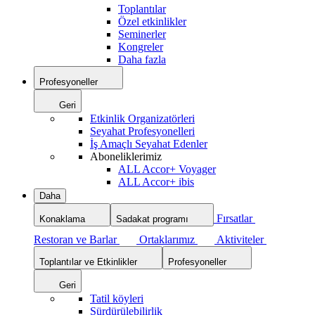
Toplantılar
Özel etkinlikler
Seminerler
Kongreler
Daha fazla
Profesyoneller
Geri
Etkinlik Organizatörleri
Seyahat Profesyonelleri
İş Amaçlı Seyahat Edenler
Aboneliklerimiz
ALL Accor+ Voyager
ALL Accor+ ibis
Daha
Fırsatlar
Konaklama
Sadakat programı
Restoran ve Barlar
Ortaklarımız
Aktiviteler
Toplantılar ve Etkinlikler
Profesyoneller
Geri
Tatil köyleri
Sürdürülebilirlik