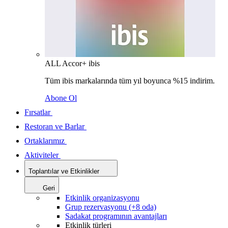
ALL Accor+ ibis
Tüm ibis markalarında tüm yıl boyunca %15 indirim.
Abone Ol
Fırsatlar
Restoran ve Barlar
Ortaklarımız
Aktiviteler
Toplantılar ve Etkinlikler
Geri
Etkinlik organizasyonu
Grup rezervasyonu (+8 oda)
Sadakat programının avantajları
Etkinlik türleri