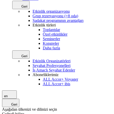
Geri
Etkinlik organizasyonu
Grup rezervasyonu (+8 oda)
Sadakat programının avantajları
Etkinlik türleri
Toplantılar
Özel etkinlikler
Seminerler
Kongreler
Daha fazla
Geri
Etkinlik Organizatörleri
Seyahat Profesyonelleri
İş Amaçlı Seyahat Edenler
Aboneliklerimiz
ALL Accor+ Voyager
ALL Accor+ ibis
en
Geri
Aşağıdan ülkenizi ve dilinizi seçin
Coğrafi bölge