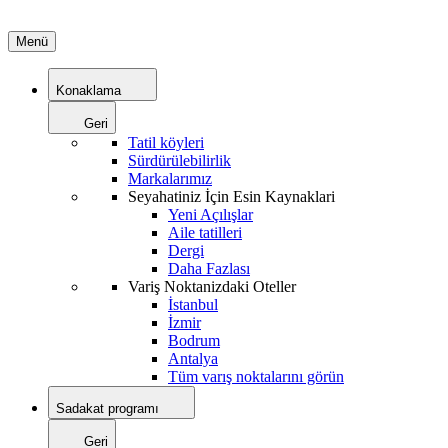
Menü
Konaklama
Geri
Tatil köyleri
Sürdürülebilirlik
Markalarımız
Seyahatiniz İçin Esin Kaynaklari
Yeni Açılışlar
Aile tatilleri
Dergi
Daha Fazlası
Variş Noktanizdaki Oteller
İstanbul
İzmir
Bodrum
Antalya
Tüm varış noktalarını görün
Sadakat programı
Geri