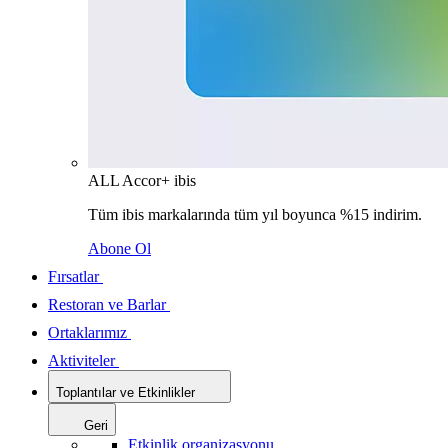
ALL Accor+ ibis
Tüm ibis markalarında tüm yıl boyunca %15 indirim.
Abone Ol
Fırsatlar
Restoran ve Barlar
Ortaklarımız
Aktiviteler
Toplantılar ve Etkinlikler
Geri
Etkinlik organizasyonu