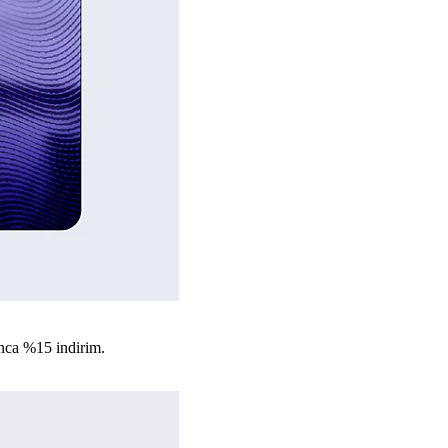
nca %15 indirim.