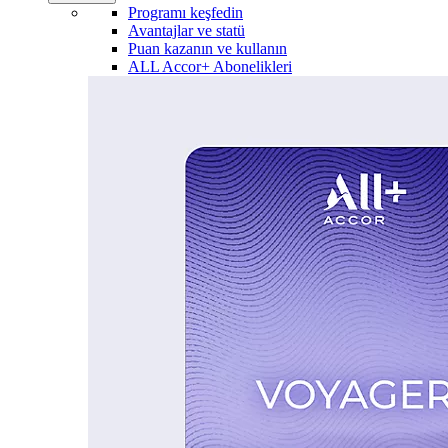
Programı keşfedin
Avantajlar ve statü
Puan kazanın ve kullanın
ALL Accor+ Abonelikleri