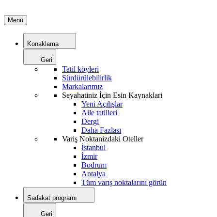
Menü
Konaklama
Geri
Tatil köyleri
Sürdürülebilirlik
Markalarımız
Seyahatiniz İçin Esin Kaynaklari
Yeni Açılışlar
Aile tatilleri
Dergi
Daha Fazlası
Variş Noktanizdaki Oteller
İstanbul
İzmir
Bodrum
Antalya
Tüm varış noktalarını görün
Sadakat programı
Geri