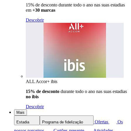
15% de desconto durante todo o ano nas suas estadias
em
+30 marcas
Descobrir
ALL Accor+ ibis
15% de desconto
durante todo o ano nas suas estadias
no ibis
Descobrir
Mais
Ofertas
Os
Estadia
Programa de fidelização
nossos parceiros
Cartões-presente
Atividades