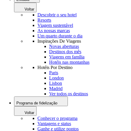
Voltar
Descobrir o seu hotel
Resorts
Viagem sustentável
As nossas marcas
Um quarto durante o dia
Inspirações De Viagens
Novas aberturas
Destinos dos mês
Viagens em família
Hotéis nas montanhas
Hotéis Por Destino
Paris
London
Lisbon
Madrid
Ver todos os destinos
Programa de fidelização
Voltar
Conhecer o programa
Vantagens e status
Ganhe e utilize pontos