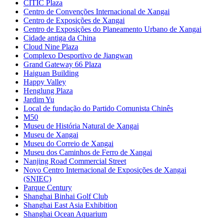
CITIC Plaza
Centro de Convenções Internacional de Xangai
Centro de Exposições de Xangai
Centro de Exposições do Planeamento Urbano de Xangai
Cidade antiga da China
Cloud Nine Plaza
Complexo Desportivo de Jiangwan
Grand Gateway 66 Plaza
Haiguan Building
Happy Valley
Henglung Plaza
Jardim Yu
Local de fundação do Partido Comunista Chinês
M50
Museu de História Natural de Xangai
Museu de Xangai
Museu do Correio de Xangai
Museu dos Caminhos de Ferro de Xangai
Nanjing Road Commercial Street
Novo Centro Internacional de Exposições de Xangai
(SNIEC)
Parque Century
Shanghai Binhai Golf Club
Shanghai East Asia Exhibition
Shanghai Ocean Aquarium