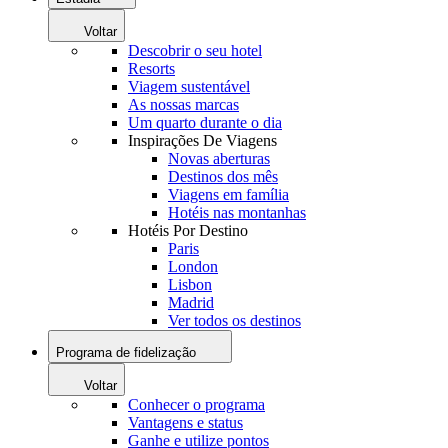
Voltar
Descobrir o seu hotel
Resorts
Viagem sustentável
As nossas marcas
Um quarto durante o dia
Inspirações De Viagens
Novas aberturas
Destinos dos mês
Viagens em família
Hotéis nas montanhas
Hotéis Por Destino
Paris
London
Lisbon
Madrid
Ver todos os destinos
Programa de fidelização
Voltar
Conhecer o programa
Vantagens e status
Ganhe e utilize pontos