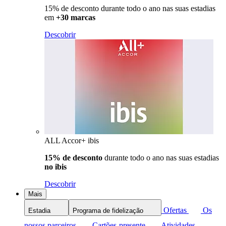
15% de desconto durante todo o ano nas suas estadias
em
+30 marcas
Descobrir
ALL Accor+ ibis
15% de desconto
durante todo o ano nas suas estadias
no ibis
Descobrir
Mais
Ofertas
Os
Estadia
Programa de fidelização
nossos parceiros
Cartões-presente
Atividades