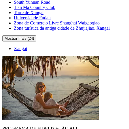
South Yunnan Road
Tian Ma Country Club
Torre de Xangai
Universidade Fudan
Zona de Comércio Livre Shanghai Waigaoqiao
Zona turística da antiga cidade de Zhujiajiao, Xangai
Mostrar mais (24)
Xangai
PROGRAMA DE FIDELIZAÇÃO ALL