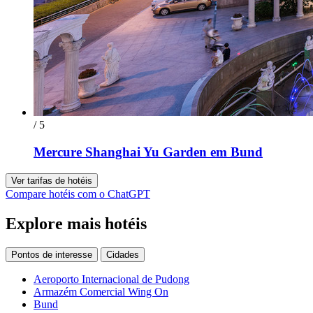
/ 5
Mercure Shanghai Yu Garden em Bund
Ver tarifas de hotéis
Compare hotéis com o ChatGPT
Explore mais hotéis
Pontos de interesse
Cidades
Aeroporto Internacional de Pudong
Armazém Comercial Wing On
Bund