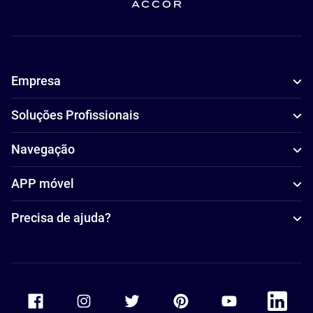
Empresa
Soluções Profissionais
Navegação
APP móvel
Precisa de ajuda?
Accor Facebook
Accor Instagram
Accor Twitter
Accor Pinterest
Accor Youtube
Accor Li