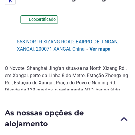
Ecocertificado
558 NORTH XIZANG ROAD, BAIRRO DE JINGAN,
XANGAI, 200071 XANGAI, China
-
Ver mapa
O Novotel Shanghai Jing'an situa-se na North Xizang Rd.,
Descrição
em Xangai, perto da Linha 8 do Metro, Estação Zhongxing
Rd., Estação de Xangai, Praça do Povo e Nanjing Rd.
Dispõe de 139 quartos, o restaurante ADD, bar no átrio,
salas de reuniões, ginásio aberto 24 horas, lavandaria e
estacionamento subterrâneo para o conforto e
As nossas opções de
comodidade dos hóspedes. A equipa do hotel está
empenhada em assegurar que a sua estadia seja perfeita.
alojamento