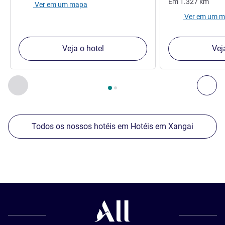
Em
1.327
km
Ver em um mapa
Ver em um 
Veja o hotel
Vej
Página
1
de
2
, Os nossos outros estabelecimentos nas proxim
Anterior - Os nossos outros estabelecimentos nas proxim
Seg
Todos os nossos hotéis em Hotéis em Xangai