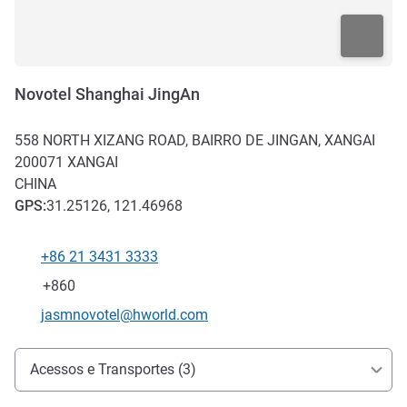
Novotel Shanghai JingAn
558 NORTH XIZANG ROAD, BAIRRO DE JINGAN, XANGAI
200071
XANGAI
CHINA
GPS
:
31.25126, 121.46968
+86 21 3431 3333
Telefone
Fax
+860
E-mail de contacto
jasmnovotel@hworld.com
Acesso e transporte
Acessos e Transportes (3)