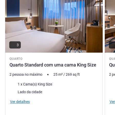
3
QUARTO
QU
Quarto Standard com uma cama King Size
Qu
2 pessoa no máximo
25
m²
/
269
sq ft
2 p
Cama
Ca
1 x Cama(s) King Size
Vistas:
Vist
Lado da cidade
Ver detalhes
Ver