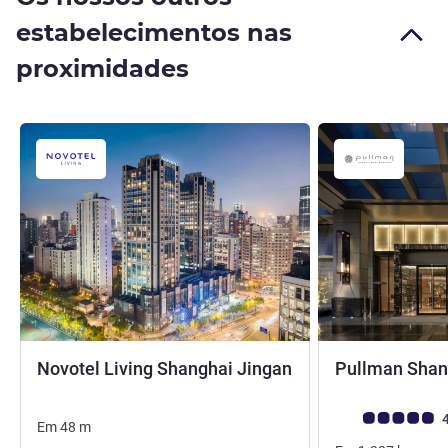
estabelecimentos nas
proximidades
Novotel Living Shanghai Jingan
Pullman Shan
4 estrelas
Nota clientes Avi
4
Em
48
m