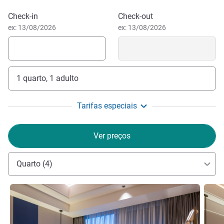
Reservar este hotel
Check-in
Check-out
ex: 13/08/2026
ex: 13/08/2026
1 quarto, 1 adulto
Tarifas especiais
Ver preços
Quarto (4)
Ver detalhes
Ver de