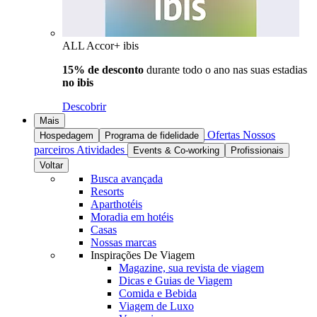
ALL Accor+ ibis
15% de desconto
durante todo o ano nas suas estadias
no ibis
Descobrir
Mais
Ofertas
Nossos
Hospedagem
Programa de fidelidade
parceiros
Atividades
Events & Co-working
Profissionais
Voltar
Busca avançada
Resorts
Aparthotéis
Moradia em hotéis
Casas
Nossas marcas
Inspirações De Viagem
Magazine, sua revista de viagem
Dicas e Guias de Viagem
Comida e Bebida
Viagem de Luxo