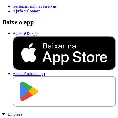
Gerenciar minhas reservas
Ajuda e Contato
Baixe o app
Accor iOS app
Accor Android app
D
I
S
P
O
N
Í
V
E
L
N
O
Empresa