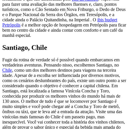
para fazer uma avaliação das melhores fluenses e, claro, pontos
turísticos, como o Cão Sentado em Nova Friburgo, o Dedo de Deus
e o Parque Nacional da Serra dos Órgãos, em Teresópolis, e a
cidade ainda o Palácio Quitandinha, na Imperial . O
ibis budget
Petrópolis
é a melhor opção de hospedagem em Petrópolis para ficar
bem no centro da cidade e ainda contar com conforto e um café da
manhã especial.
Santiago, Chile
Fugir da rotina de verdade só é possível quando embarcamos em
verdadeiras aventuras. Pensando nisso, escolhemos Santiago, no
Chile
, como um dos melhores destinos para viagens na terceira
idade. Apesar de a escolha ser influenciada por diversos motivos,
como os cenários deslumbrantes do país, existe um outro ponto a ser
considerado quando o objetivo é conhecer a capital chilena. Em
Santiago, está localizada a famosa Vinícola Concha y Toro,
conhecida por produzir os melhores vinhos do mundo há mais de
130 anos. O melhor de tudo é que se locomover por Santiago é
muito simples e você pode chegar até a Concha y Toro de metrô,
ônibus ou táxi, que te leva até a entrada da atração. Visite uma das
vinícolas mais famosas do Chile é um passeio pago, mas
inesquecível. Você vai conhecer toda a história dos vinhos chilenos,
além de provar o sabor único e especial da bebida mais amada do