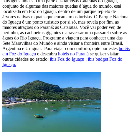
paisagens únicas. Uma parte das famosas Cataratas do Iguaçu,
conjunto de algumas das maiores quedas d’água do mundo, está
localizada em Foz do Iguaçu, dentro de um parque repleto de
árvores nativas e quatis que encantam os turistas. O Parque Nacional
do Iguaçu é um ponto turístico por si só, mas revela por fim, as
maiores atrações do Paraná: as Cataratas. Você vai poder ver, de
pertinho, as cachoeiras gigantes e atravessar uma passarela sobre as
águas do Rio Iguaçu. Programe a viagem para conhecer uma das
Sete Maravilhas do Mundo e ainda visitar a fronteira entre Brasil,
Argentina e Uruguai. Para viajar com conforto, opte por estes
hotéis
em Foz do Iguaçu
e descubra
hotéis no Paraná
se quiser visitar
outras cidades no estado:
ibis Foz do Iguaçu ;
ibis budget Foz do
Iguaçu.