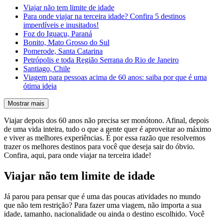
Viajar não tem limite de idade
Para onde viajar na terceira idade? Confira 5 destinos
imperdíveis e inusitados!
Foz do Iguaçu, Paraná
Bonito, Mato Grosso do Sul
Pomerode, Santa Catarina
Petrópolis e toda Região Serrana do Rio de Janeiro
Santiago, Chile
Viagem para pessoas acima de 60 anos: saiba por que é uma
ótima ideia
Mostrar mais
Viajar depois dos 60 anos não precisa ser monótono. Afinal, depois
de uma vida inteira, tudo o que a gente quer é aproveitar ao máximo
e viver as melhores experiências. É por essa razão que resolvemos
trazer os melhores destinos para você que deseja sair do óbvio.
Confira, aqui, para onde viajar na terceira idade!
Viajar não tem limite de idade
Já parou para pensar que é uma das poucas atividades no mundo
que não tem restrição? Para fazer uma viagem, não importa a sua
idade, tamanho, nacionalidade ou ainda o destino escolhido. Você