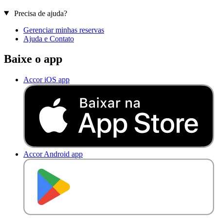
Precisa de ajuda?
Gerenciar minhas reservas
Ajuda e Contato
Baixe o app
Accor iOS app
Accor Android app
D
I
S
P
O
N
Í
V
E
L
N
O