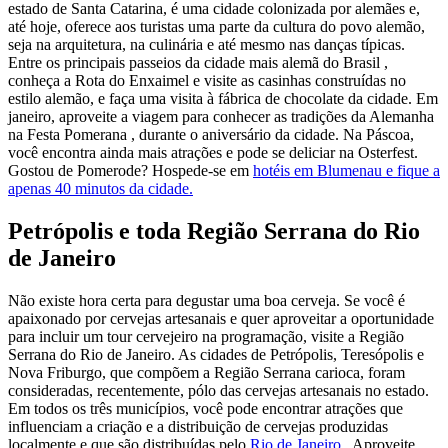
estado de Santa Catarina, é uma cidade colonizada por alemães e,
até hoje, oferece aos turistas uma parte da cultura do povo alemão,
seja na arquitetura, na culinária e até mesmo nas danças típicas.
Entre os principais passeios da cidade mais alemã do Brasil ,
conheça a Rota do Enxaimel e visite as casinhas construídas no
estilo alemão, e faça uma visita à fábrica de chocolate da cidade. Em
janeiro, aproveite a viagem para conhecer as tradições da Alemanha
na Festa Pomerana , durante o aniversário da cidade. Na Páscoa,
você encontra ainda mais atrações e pode se deliciar na Osterfest.
Gostou de Pomerode? Hospede-se em
hotéis em Blumenau e fique a
apenas 40 minutos da cidade.
Petrópolis e toda Região Serrana do Rio
de Janeiro
Não existe hora certa para degustar uma boa cerveja. Se você é
apaixonado por cervejas artesanais e quer aproveitar a oportunidade
para incluir um tour cervejeiro na programação, visite a Região
Serrana do Rio de Janeiro. As cidades de Petrópolis, Teresópolis e
Nova Friburgo, que compõem a Região Serrana carioca, foram
consideradas, recentemente, pólo das cervejas artesanais no estado.
Em todos os três municípios, você pode encontrar atrações que
influenciam a criação e a distribuição de cervejas produzidas
localmente e que são distribuídas pelo
Rio de Janeiro
. Aproveite