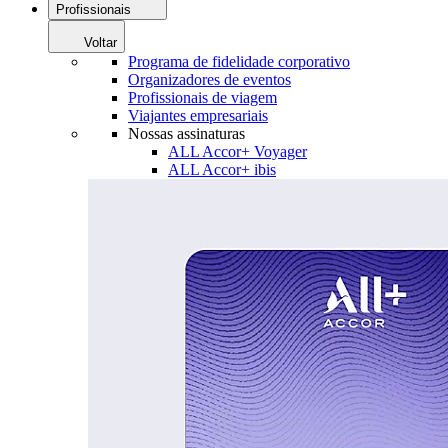
Profissionais
Voltar
Programa de fidelidade corporativo
Organizadores de eventos
Profissionais de viagem
Viajantes empresariais
Nossas assinaturas
ALL Accor+ Voyager
ALL Accor+ ibis