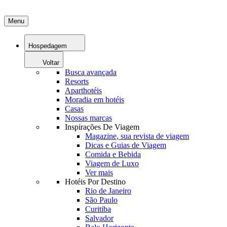
Menu
Hospedagem
Voltar
Busca avançada
Resorts
Aparthotéis
Moradia em hotéis
Casas
Nossas marcas
Inspirações De Viagem
Magazine, sua revista de viagem
Dicas e Guias de Viagem
Comida e Bebida
Viagem de Luxo
Ver mais
Hotéis Por Destino
Rio de Janeiro
São Paulo
Curitiba
Salvador