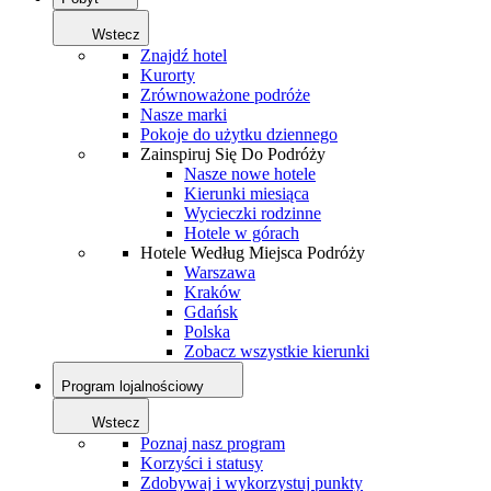
Wstecz
Znajdź hotel
Kurorty
Zrównoważone podróże
Nasze marki
Pokoje do użytku dziennego
Zainspiruj Się Do Podróży
Nasze nowe hotele
Kierunki miesiąca
Wycieczki rodzinne
Hotele w górach
Hotele Według Miejsca Podróży
Warszawa
Kraków
Gdańsk
Polska
Zobacz wszystkie kierunki
Program lojalnościowy
Wstecz
Poznaj nasz program
Korzyści i statusy
Zdobywaj i wykorzystuj punkty