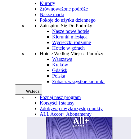
Kurorty
Zrównoważone podróże
Nasze marki
Pokoje do użytku dziennego
Zainspiruj Się Do Podróży
Nasze nowe hotele
Kierunki miesiąca
Wycieczki rodzinne
Hotele w górach
Hotele Według Miejsca Podróży
Warszawa
Kraków
Gdańsk
Polska
Zobacz wszystkie kierunki
Wstecz
Poznaj nasz program
Korzyści i statusy
Zdobywaj i wykorzystuj punkty
ALL Accor+ Abonamenty