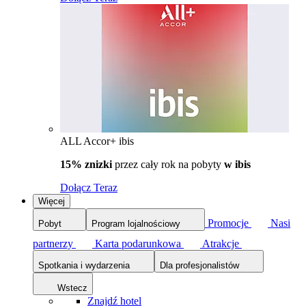
ALL Accor+ ibis
15% znizki
przez cały rok na pobyty
w ibis
Dołącz Teraz
Więcej
Promocje
Nasi
Pobyt
Program lojalnościowy
partnerzy
Karta podarunkowa
Atrakcje
Spotkania i wydarzenia
Dla profesjonalistów
Wstecz
Znajdź hotel