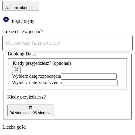
Zamknij okno
błąd / błędy
Gdzie chcesz jechać?
0
sugestia
Booking Dates
została
znaleziona
Kiedy przyjedziesz?
(optional)
Wybierz datę rozpoczęcia
Wybierz datę zakończenia
Kiedy przyjedziesz?
04 sierpnia
05 sierpnia
Liczba gości