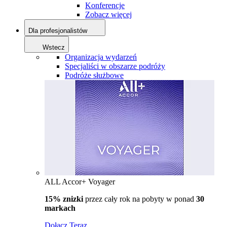
Konferencje
Zobacz więcej
Dla profesjonalistów
Wstecz
Organizacja wydarzeń
Specjaliści w obszarze podróży
Podróże służbowe
ALL Accor+ Voyager
15% znizki
przez cały rok na pobyty w ponad
30
markach
Dołącz Teraz