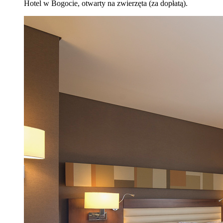
Hotel w Bogocie, otwarty na zwierzęta (za dopłatą).