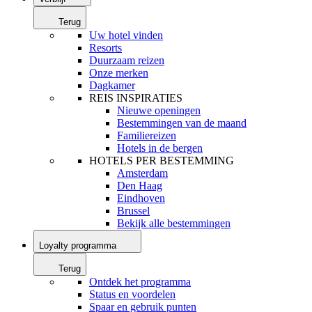
Terug
Uw hotel vinden
Resorts
Duurzaam reizen
Onze merken
Dagkamer
REIS INSPIRATIES
Nieuwe openingen
Bestemmingen van de maand
Familiereizen
Hotels in de bergen
HOTELS PER BESTEMMING
Amsterdam
Den Haag
Eindhoven
Brussel
Bekijk alle bestemmingen
Loyalty programma
Terug
Ontdek het programma
Status en voordelen
Spaar en gebruik punten