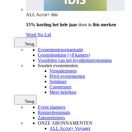
ALL Accor+ ibis
15% korting het hele jaar
door in
ibis merken
Word Nu Lid
Terug
Evenementenorganisatie
Groepsboeking (+8 kamers)
Voordelen van het loyaliteitsprogramma
Soorten evenementen
Vergaderingen
Privé-evenementen
Seminars
Congressen
Meer bekijken
Terug
Event planners
Reisprofessionals
Zakenreizigers
ONZE ABONNAMENTEN
ALL Accor+ Voyager