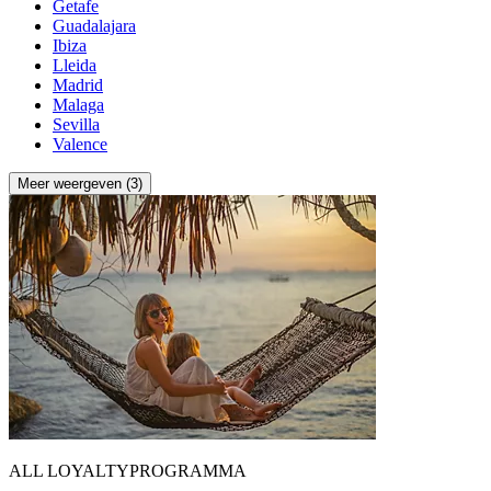
Getafe
Guadalajara
Ibiza
Lleida
Madrid
Malaga
Sevilla
Valence
Meer weergeven (3)
ALL LOYALTYPROGRAMMA