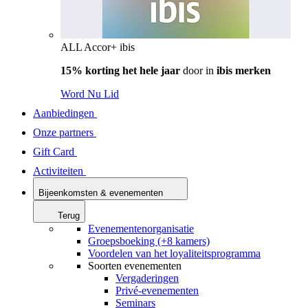
ALL Accor+ ibis
15% korting het hele jaar
door in
ibis merken
Word Nu Lid
Aanbiedingen
Onze partners
Gift Card
Activiteiten
Bijeenkomsten & evenementen
Terug
Evenementenorganisatie
Groepsboeking (+8 kamers)
Voordelen van het loyaliteitsprogramma
Soorten evenementen
Vergaderingen
Privé-evenementen
Seminars