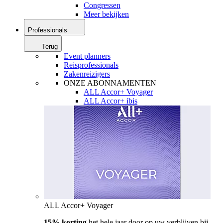
Congressen
Meer bekijken
Professionals
Terug
Event planners
Reisprofessionals
Zakenreizigers
ONZE ABONNAMENTEN
ALL Accor+ Voyager
ALL Accor+ ibis
ALL Accor+ Voyager
15% korting
het hele jaar door op uw verblijven bij