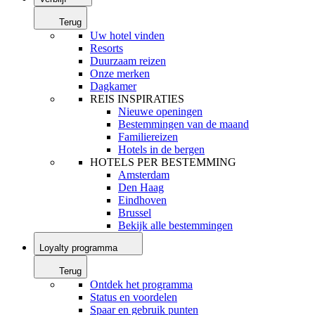
Terug
Uw hotel vinden
Resorts
Duurzaam reizen
Onze merken
Dagkamer
REIS INSPIRATIES
Nieuwe openingen
Bestemmingen van de maand
Familiereizen
Hotels in de bergen
HOTELS PER BESTEMMING
Amsterdam
Den Haag
Eindhoven
Brussel
Bekijk alle bestemmingen
Loyalty programma
Terug
Ontdek het programma
Status en voordelen
Spaar en gebruik punten