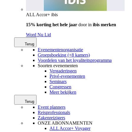
ALL Accor+ ibis
15% korting het hele jaar
door in
ibis merken
Word Nu Lid
Terug
Evenementenorganisatie
Groepsboeking (+8 kamers)
Voordelen van het loyaliteitsprogramma
Soorten evenementen
Vergaderingen
Privé-evenementen
Seminars
Congressen
Meer bekijken
Terug
Event planners
Reisprofessionals
Zakenreizigers
ONZE ABONNAMENTEN
ALL Accor+ Voyager