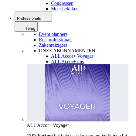
Congressen
Meer bekijken
Professionals
Terug
Event planners
Reisprofessionals
Zakenreizigers
ONZE ABONNAMENTEN
ALL Accor+ Voyager
ALL Accor+ ibis
ALL Accor+ Voyager
15% korting
het hele jaar door op uw verblijven bij