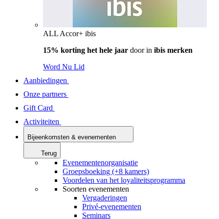
ALL Accor+ ibis
15% korting het hele jaar
door in
ibis merken
Word Nu Lid
Aanbiedingen
Onze partners
Gift Card
Activiteiten
Bijeenkomsten & evenementen
Terug
Evenementenorganisatie
Groepsboeking (+8 kamers)
Voordelen van het loyaliteitsprogramma
Soorten evenementen
Vergaderingen
Privé-evenementen
Seminars