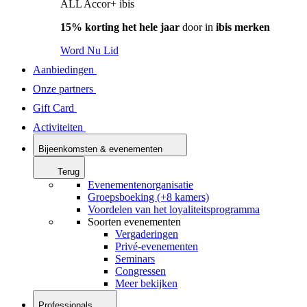
ALL Accor+ ibis
15% korting het hele jaar
door in
ibis merken
Word Nu Lid
Aanbiedingen
Onze partners
Gift Card
Activiteiten
Bijeenkomsten & evenementen
Terug
Evenementenorganisatie
Groepsboeking (+8 kamers)
Voordelen van het loyaliteitsprogramma
Soorten evenementen
Vergaderingen
Privé-evenementen
Seminars
Congressen
Meer bekijken
Professionals