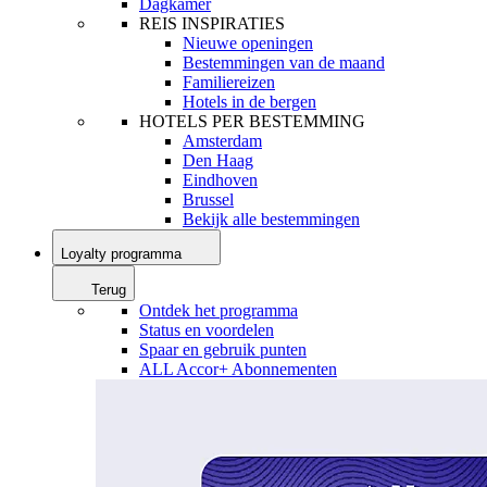
Dagkamer
REIS INSPIRATIES
Nieuwe openingen
Bestemmingen van de maand
Familiereizen
Hotels in de bergen
HOTELS PER BESTEMMING
Amsterdam
Den Haag
Eindhoven
Brussel
Bekijk alle bestemmingen
Loyalty programma
Terug
Ontdek het programma
Status en voordelen
Spaar en gebruik punten
ALL Accor+ Abonnementen