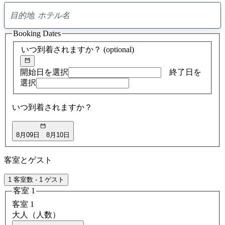
0
ア
Booking Dates
ド
バ
いつ到着されますか？
(optional)
イ
ス
の
開始日を選択
終了日を
検
選択
索
結
いつ到着されますか？
果
8月09日
8月10日
客室とゲスト
1 客室数 - 1 ゲスト
客室 1
客室 1
大人（人数）