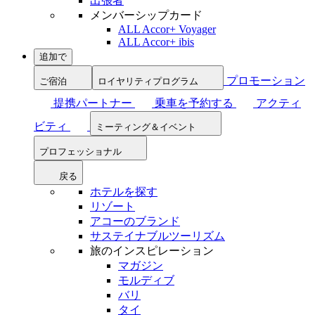
出張者
メンバーシップカード
ALL Accor+ Voyager
ALL Accor+ ibis
追加で
プロモーション
ご宿泊
ロイヤリティプログラム
提携パートナー
乗車を予約する
アクティ
ビティ
ミーティング＆イベント
プロフェッショナル
戻る
ホテルを探す
リゾート
アコーのブランド
サステイナブルツーリズム
旅のインスピレーション
マガジン
モルディブ
バリ
タイ