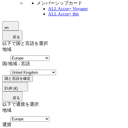
メンバーシップカード
ALL Accor+ Voyager
ALL Accor+ ibis
en
戻る
以下で国と言語を選択
地域
国/地域 - 言語
国と言語を確定
EUR
(€)
戻る
以下で通貨を選択
地域
通貨