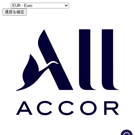
通貨を確定
Load