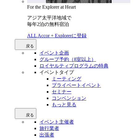
For the Explorer at Heart
アジア太平洋地域で
毎年2泊の無料宿泊
ALL Accor + Explorerに登録
戻る
イベント企画
グループ予約（8室以上）
ロイヤルティプログラムの特典
イベントタイプ
ミーティング
プライベートイベント
セミナー
コンベンション
もっと見る
戻る
イベント主催者
旅行業者
出張者