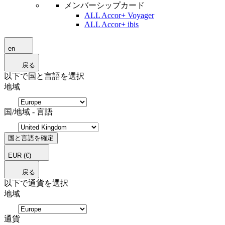
メンバーシップカード
ALL Accor+ Voyager
ALL Accor+ ibis
en
戻る
以下で国と言語を選択
地域
国/地域 - 言語
国と言語を確定
EUR
(€)
戻る
以下で通貨を選択
地域
通貨