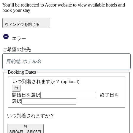
You’ll be redirected to Accor website to view available hotels and
book your stay
ウィンドウを閉じる
エラー
ご希望の旅先
0
ア
Booking Dates
ド
バ
いつ到着されますか？
(optional)
イ
ス
の
開始日を選択
終了日を
検
選択
索
結
いつ到着されますか？
果
8月04日
8月05日