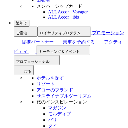
出張者
メンバーシップカード
ALL Accor+ Voyager
ALL Accor+ ibis
追加で
プロモーション
ご宿泊
ロイヤリティプログラム
提携パートナー
乗車を予約する
アクティ
ビティ
ミーティング＆イベント
プロフェッショナル
戻る
ホテルを探す
リゾート
アコーのブランド
サステイナブルツーリズム
旅のインスピレーション
マガジン
モルディブ
バリ
タイ