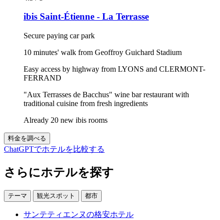
ibis Saint-Étienne - La Terrasse
Secure paying car park
10 minutes' walk from Geoffroy Guichard Stadium
Easy access by highway from LYONS and CLERMONT-
FERRAND
"Aux Terrasses de Bacchus" wine bar restaurant with
traditional cuisine from fresh ingredients
Already 20 new ibis rooms
料金を調べる
ChatGPTでホテルを比較する
さらにホテルを探す
テーマ
観光スポット
都市
サンテティエンヌの格安ホテル