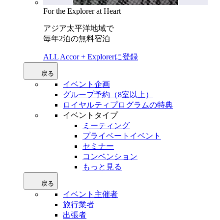
For the Explorer at Heart
アジア太平洋地域で
毎年2泊の無料宿泊
ALL Accor + Explorerに登録
戻る
イベント企画
グループ予約（8室以上）
ロイヤルティプログラムの特典
イベントタイプ
ミーティング
プライベートイベント
セミナー
コンベンション
もっと見る
戻る
イベント主催者
旅行業者
出張者