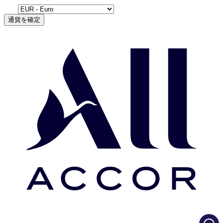
通貨を確定
Load