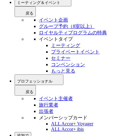
ミーティング＆イベント
戻る
イベント企画
グループ予約（8室以上）
ロイヤルティプログラムの特典
イベントタイプ
ミーティング
プライベートイベント
セミナー
コンベンション
もっと見る
プロフェッショナル
戻る
イベント主催者
旅行業者
出張者
メンバーシップカード
ALL Accor+ Voyager
ALL Accor+ ibis
追加で