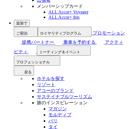
出張者
メンバーシップカード
ALL Accor+ Voyager
ALL Accor+ ibis
追加で
プロモーション
ご宿泊
ロイヤリティプログラム
提携パートナー
乗車を予約する
アクティ
ビティ
ミーティング＆イベント
プロフェッショナル
戻る
ホテルを探す
リゾート
アコーのブランド
サステイナブルツーリズム
旅のインスピレーション
マガジン
モルディブ
バリ
タイ