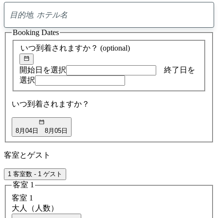
0
ア
Booking Dates
ド
バ
いつ到着されますか？
(optional)
イ
ス
の
開始日を選択
終了日を
検
選択
索
結
いつ到着されますか？
果
8月04日
8月05日
客室とゲスト
1 客室数 - 1 ゲスト
客室 1
客室 1
大人（人数）