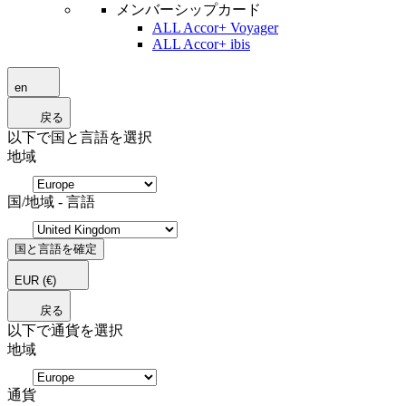
メンバーシップカード
ALL Accor+ Voyager
ALL Accor+ ibis
en
戻る
以下で国と言語を選択
地域
国/地域 - 言語
国と言語を確定
EUR
(€)
戻る
以下で通貨を選択
地域
通貨