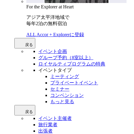
For the Explorer at Heart
アジア太平洋地域で
毎年2泊の無料宿泊
ALL Accor + Explorerに登録
戻る
イベント企画
グループ予約（8室以上）
ロイヤルティプログラムの特典
イベントタイプ
ミーティング
プライベートイベント
セミナー
コンベンション
もっと見る
戻る
イベント主催者
旅行業者
出張者