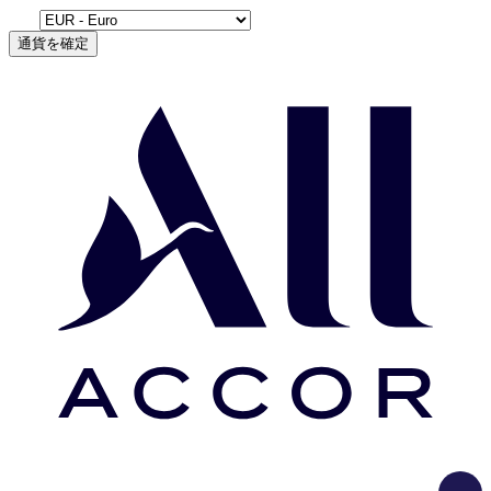
通貨を確定
Load