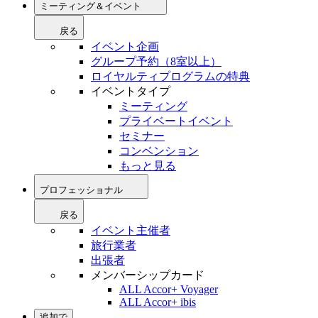
ミーティング＆イベント
戻る
イベント企画
グループ予約（8室以上）
ロイヤルティプログラムの特典
イベントタイプ
ミーティング
プライベートイベント
セミナー
コンベンション
もっと見る
プロフェッショナル
戻る
イベント主催者
旅行業者
出張者
メンバーシップカード
ALL Accor+ Voyager
ALL Accor+ ibis
追加で