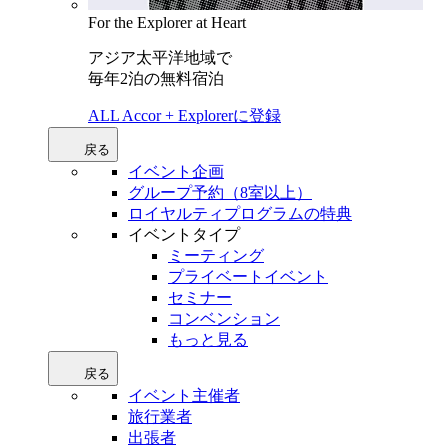
For the Explorer at Heart
アジア太平洋地域で
毎年2泊の無料宿泊
ALL Accor + Explorerに登録
戻る
イベント企画
グループ予約（8室以上）
ロイヤルティプログラムの特典
イベントタイプ
ミーティング
プライベートイベント
セミナー
コンベンション
もっと見る
戻る
イベント主催者
旅行業者
出張者