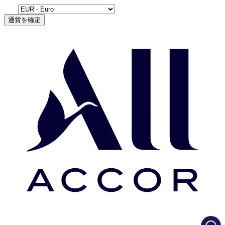
通貨を確定
Load