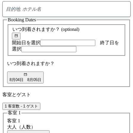
0
ア
Booking Dates
ド
バ
いつ到着されますか？
(optional)
イ
ス
の
開始日を選択
終了日を
検
選択
索
結
いつ到着されますか？
果
8月04日
8月05日
客室とゲスト
1 客室数 - 1 ゲスト
客室 1
客室 1
大人（人数）