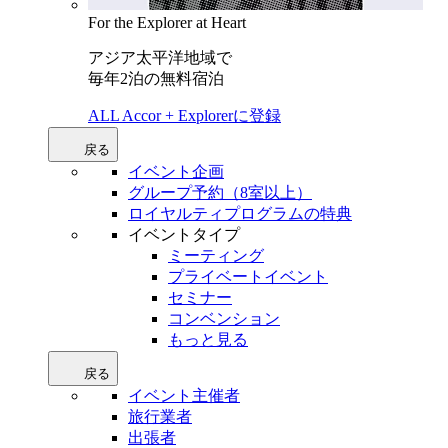
For the Explorer at Heart
アジア太平洋地域で
毎年2泊の無料宿泊
ALL Accor + Explorerに登録
戻る
イベント企画
グループ予約（8室以上）
ロイヤルティプログラムの特典
イベントタイプ
ミーティング
プライベートイベント
セミナー
コンベンション
もっと見る
戻る
イベント主催者
旅行業者
出張者