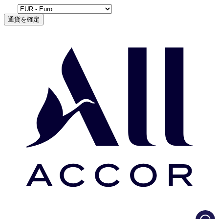
通貨を確定
Load