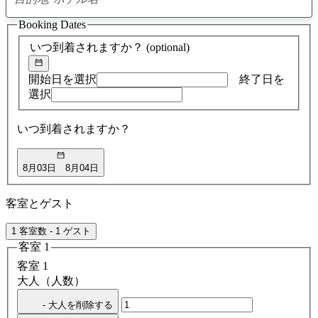
0
ア
Booking Dates
ド
バ
いつ到着されますか？
(optional)
イ
ス
の
開始日を選択
終了日を
検
選択
索
結
いつ到着されますか？
果
8月03日
8月04日
客室とゲスト
1 客室数 - 1 ゲスト
客室 1
客室 1
大人（人数）
- 大人を削除する