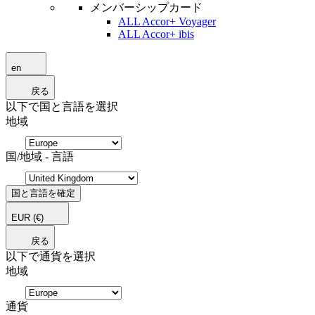
メンバーシップカード
ALL Accor+ Voyager
ALL Accor+ ibis
en
戻る
以下で国と言語を選択
地域
国/地域 - 言語
国と言語を確定
EUR
(€)
戻る
以下で通貨を選択
地域
通貨