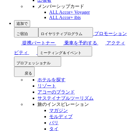
出張者
メンバーシップカード
ALL Accor+ Voyager
ALL Accor+ ibis
追加で
プロモーション
ご宿泊
ロイヤリティプログラム
提携パートナー
乗車を予約する
アクティ
ビティ
ミーティング＆イベント
プロフェッショナル
戻る
ホテルを探す
リゾート
アコーのブランド
サステイナブルツーリズム
旅のインスピレーション
マガジン
モルディブ
バリ
タイ