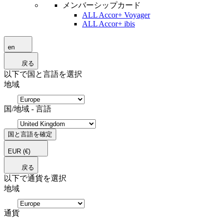
メンバーシップカード
ALL Accor+ Voyager
ALL Accor+ ibis
en
戻る
以下で国と言語を選択
地域
国/地域 - 言語
国と言語を確定
EUR
(€)
戻る
以下で通貨を選択
地域
通貨