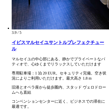
3.9 / 5
イビスマルセイユサントルプレフェクチュー
ル
マルセイユの中心部にある、静かでプライベートなパ
ティオで、心ゆくまでリラックスしていただけます
専用駐車場：1 泊 20 EUR。セキュリティ完備。空き状
況によりご利用いただけます。最大高さ 1.8 m
旧港とオペラ座から徒歩圏内、スタッド ヴェロドロー
ムへも直結
コンベンションセンターに近く、ビジネスでの滞在に
最適です。