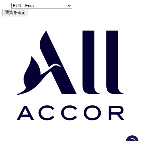
通貨を確定
Load