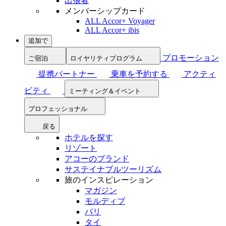
出張者
メンバーシップカード
ALL Accor+ Voyager
ALL Accor+ ibis
追加で
プロモーション
ご宿泊
ロイヤリティプログラム
提携パートナー
乗車を予約する
アクティ
ビティ
ミーティング＆イベント
プロフェッショナル
戻る
ホテルを探す
リゾート
アコーのブランド
サステイナブルツーリズム
旅のインスピレーション
マガジン
モルディブ
バリ
タイ