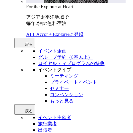
For the Explorer at Heart
アジア太平洋地域で
毎年2泊の無料宿泊
ALL Accor + Explorerに登録
戻る
イベント企画
グループ予約（8室以上）
ロイヤルティプログラムの特典
イベントタイプ
ミーティング
プライベートイベント
セミナー
コンベンション
もっと見る
戻る
イベント主催者
旅行業者
出張者