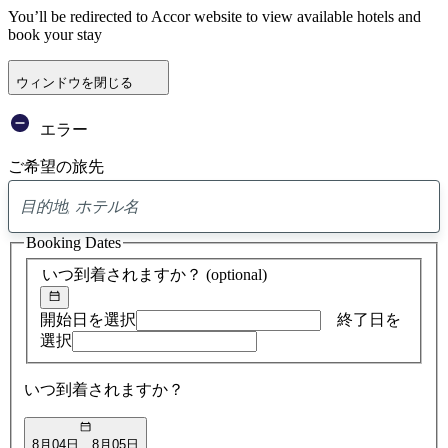
You’ll be redirected to Accor website to view available hotels and
book your stay
ウィンドウを閉じる
エラー
ご希望の旅先
0
ア
Booking Dates
ド
バ
いつ到着されますか？
(optional)
イ
ス
の
開始日を選択
終了日を
検
選択
索
結
いつ到着されますか？
果
8月04日
8月05日