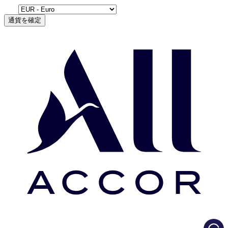
通貨を確定
Load