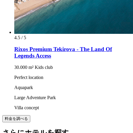
4.5 / 5
Rixos Premium Tekirova - The Land Of
Legends Access
30.000 m² Kids club
Perfect location
Aquapark
Large Adventure Park
Villa concept
料金を調べる
さらにホテルを探す