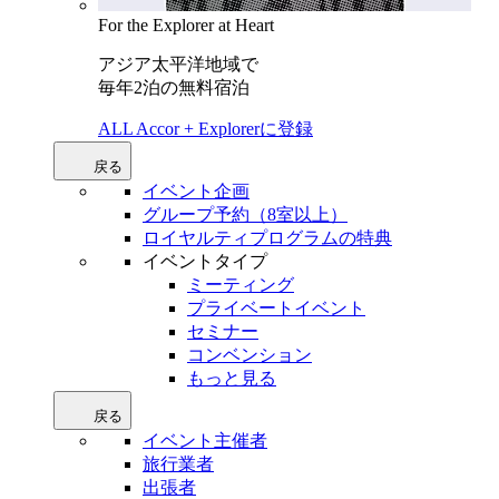
For the Explorer at Heart
アジア太平洋地域で
毎年2泊の無料宿泊
ALL Accor + Explorerに登録
戻る
イベント企画
グループ予約（8室以上）
ロイヤルティプログラムの特典
イベントタイプ
ミーティング
プライベートイベント
セミナー
コンベンション
もっと見る
戻る
イベント主催者
旅行業者
出張者