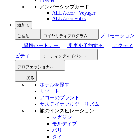
出張者
メンバーシップカード
ALL Accor+ Voyager
ALL Accor+ ibis
追加で
プロモーション
ご宿泊
ロイヤリティプログラム
提携パートナー
乗車を予約する
アクティ
ビティ
ミーティング＆イベント
プロフェッショナル
戻る
ホテルを探す
リゾート
アコーのブランド
サステイナブルツーリズム
旅のインスピレーション
マガジン
モルディブ
バリ
タイ