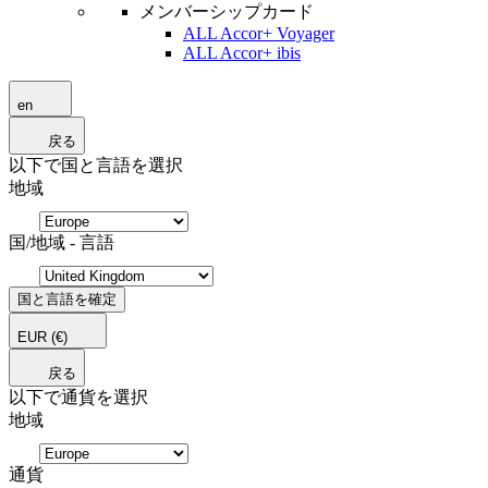
メンバーシップカード
ALL Accor+ Voyager
ALL Accor+ ibis
en
戻る
以下で国と言語を選択
地域
国/地域 - 言語
国と言語を確定
EUR
(€)
戻る
以下で通貨を選択
地域
通貨