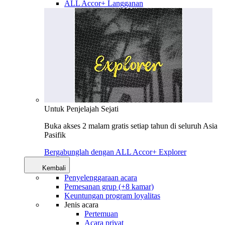
ALL Accor+ Langganan
Untuk Penjelajah Sejati
Buka akses 2 malam gratis setiap tahun di seluruh Asia
Pasifik
Bergabunglah dengan ALL Accor+ Explorer
Kembali
Penyelenggaraan acara
Pemesanan grup (+8 kamar)
Keuntungan program loyalitas
Jenis acara
Pertemuan
Acara privat