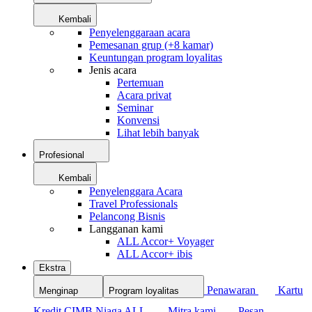
Kembali
Penyelenggaraan acara
Pemesanan grup (+8 kamar)
Keuntungan program loyalitas
Jenis acara
Pertemuan
Acara privat
Seminar
Konvensi
Lihat lebih banyak
Profesional
Kembali
Penyelenggara Acara
Travel Professionals
Pelancong Bisnis
Langganan kami
ALL Accor+ Voyager
ALL Accor+ ibis
Ekstra
Penawaran
Kartu
Menginap
Program loyalitas
Kredit CIMB Niaga ALL
Mitra kami
Pesan