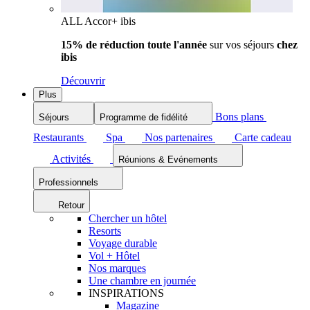
ALL Accor+ ibis
15% de réduction toute l'année
sur vos séjours
chez
ibis
Découvrir
Plus
Bons plans
Séjours
Programme de fidélité
Restaurants
Spa
Nos partenaires
Carte cadeau
Activités
Réunions & Evénements
Professionnels
Retour
Chercher un hôtel
Resorts
Voyage durable
Vol + Hôtel
Nos marques
Une chambre en journée
INSPIRATIONS
Magazine