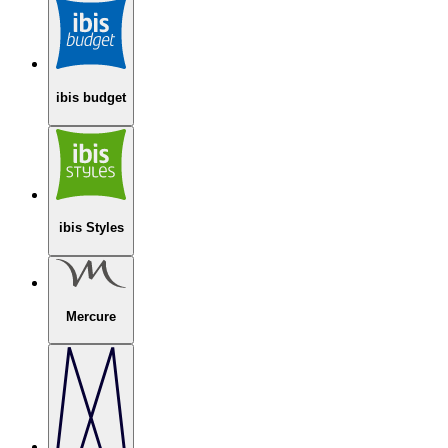
ibis budget
ibis Styles
Mercure