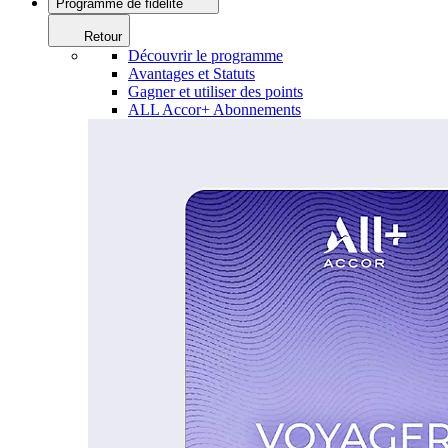
Programme de fidélité
Retour
Découvrir le programme
Avantages et Statuts
Gagner et utiliser des points
ALL Accor+ Abonnements